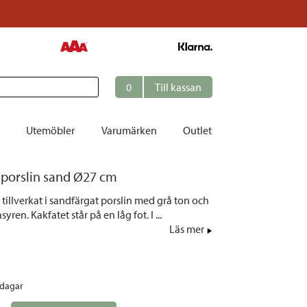
0
Till kassan
Utemöbler
Varumärken
Outlet
t porslin sand Ø27 cm
et
 tillverkat i sandfärgat porslin med grå ton och
ation
syren. Kakfatet står på en låg fot. I ...
r
Läs mer
tolar | Solsängar
ring
rdagar
ockar