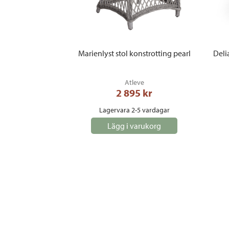
Marienlyst stol konstrotting pearl
Deli
Atleve
2 895
 kr
Lagervara 2-5 vardagar
Lägg i varukorg