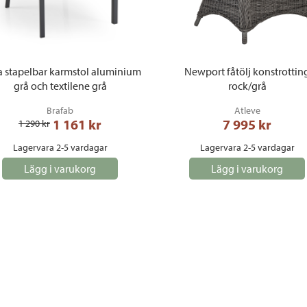
a stapelbar karmstol aluminium
Newport fåtölj konstrottin
grå och textilene grå
rock/grå
Brafab
Atleve
1 161
 kr
7 995
 kr
1 290
 kr
Lagervara 2-5 vardagar
Lagervara 2-5 vardagar
Lägg i varukorg
Lägg i varukorg