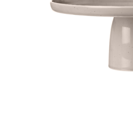
Sammetssoffor
Tygstolar
Soffgrupper
Tygsoffor
Tillbehör till soffa