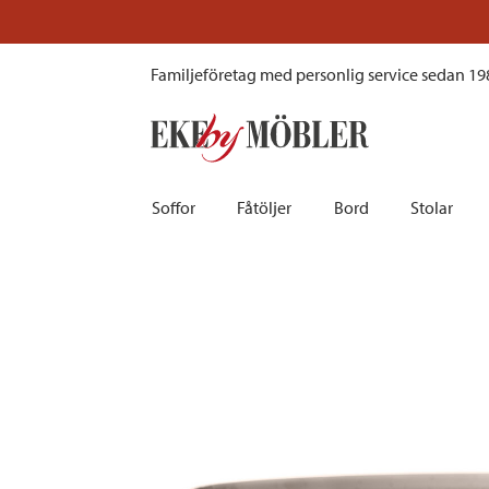
Ernst tårtfat porslin sand Ø27 cm
Familjeföretag med personlig service sedan 19
Soffor
Fåtöljer
Bord
Stolar
Biosoffor | Recliner
Fotpallar och sittpuffar
Barbord
Barnstolar
Bäddsoffor
Fåtöljer i sammet
Matbord
Barstolar |
Divansoffor
Fåtöljer med fotpallar
Matgrupper
Pallar | Bä
Howardsoffor
Reclinerfåtöljer
Skrivbord
Skinnstolar
Hörnsoffor
Skinnfåtöljer
Småbord | Sidobord
Skrivbords
Soffor 2-sits | 3-sits | 4-sits
Tygfåtöljer
Soffbord
Stolsdyno
Skinnsoffor
Tillbehör till fåtölj
Trästolar