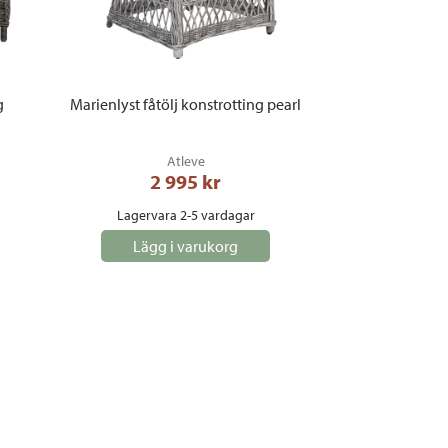
g
Marienlyst fåtölj konstrotting pearl
Atleve
2 995
 kr
Lagervara 2-5 vardagar
Lägg i varukorg