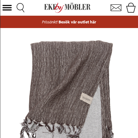
Ernst pläd brun/beige 170x130 cm
Välj Kategori
Prissänkt!
Besök vår outlet här
Soffor
Fåtöljer
Bord
Stolar
Sängar
Förvaring
Inredning
Mattor
Belysning
Utemöbler
Varumärken