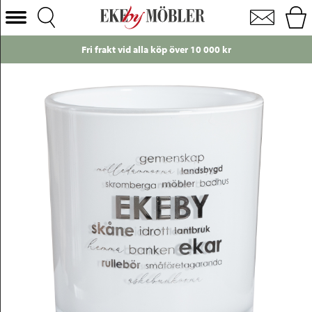
Ekeby ortslykta vit/silver Ø9 cm
Välj Kategori
000 kr
Just nu!
Endast 49 kr i frakt til
Soffor
Fåtöljer
Bord
Stolar
Sängar
Förvaring
Inredning
Mattor
Belysning
Utemöbler
Varumärken