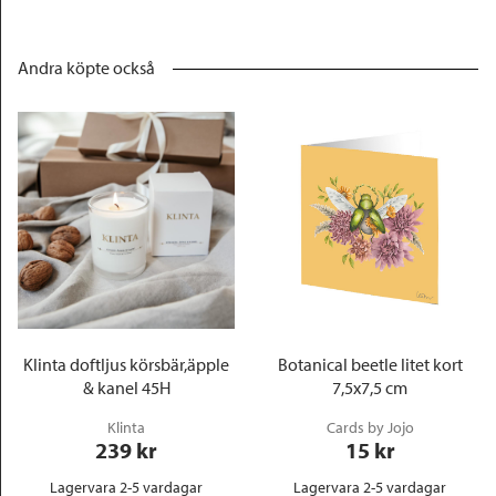
Andra köpte också
Klinta doftljus körsbär,äpple
Botanical beetle litet kort
& kanel 45H
7,5x7,5 cm
Klinta
Cards by Jojo
239
 kr
15
 kr
Lagervara 2-5 vardagar
Lagervara 2-5 vardagar