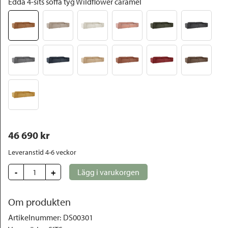
Edda 4-sits soffa tyg Wildflower caramel
46 690
 kr
Leveranstid 4-6 veckor
-
+
Lägg i varukorgen
Om produkten
Artikelnummer
:
DS00301