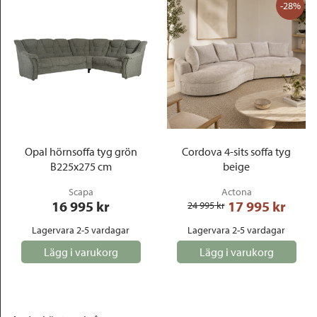
-28%
Opal hörnsoffa tyg grön
Cordova 4-sits soffa tyg
B225x275 cm
beige
Scapa
Actona
16 995
 kr
17 995
 kr
24 995
 kr
Lagervara 2-5 vardagar
Lagervara 2-5 vardagar
Lägg i varukorg
Lägg i varukorg