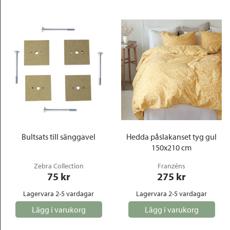
Bultsats till sänggavel
Hedda påslakanset tyg gul
150x210 cm
Zebra Collection
Franzéns
75
 kr
275
 kr
Lagervara 2-5 vardagar
Lagervara 2-5 vardagar
Lägg i varukorg
Lägg i varukorg