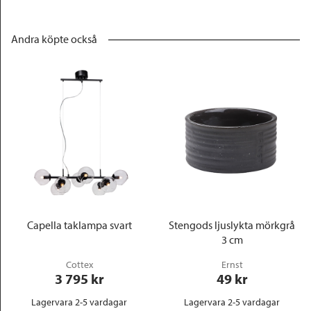
Andra köpte också
Capella taklampa svart
Stengods ljuslykta mörkgrå
3 cm
Cottex
Ernst
3 795
 kr
49
 kr
Lagervara 2-5 vardagar
Lagervara 2-5 vardagar