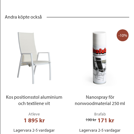
Andra köpte också
-10%
Kos positionsstol aluminium
Nanospray för
och textilene vit
nonwoodmaterial 250 ml
Atleve
Brafab
1 895
 kr
171
 kr
190
 kr
Lagervara 2-5 vardagar
Lagervara 2-5 vardagar