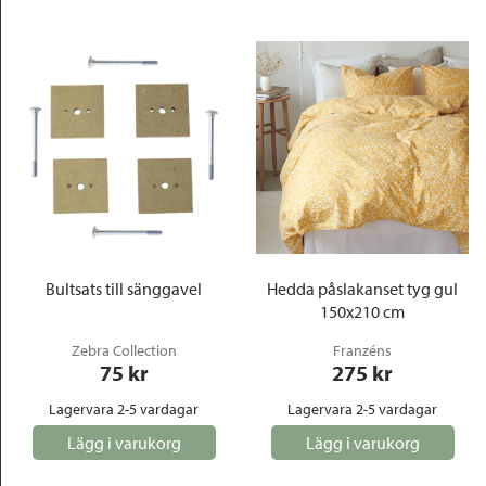
Bultsats till sänggavel
Hedda påslakanset tyg gul
150x210 cm
Zebra Collection
Franzéns
75
 kr
275
 kr
Lagervara 2-5 vardagar
Lagervara 2-5 vardagar
Lägg i varukorg
Lägg i varukorg