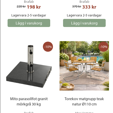
Brafab
Brafab
198
 kr
333
 kr
220
 kr
370
 kr
Lagervara 2-5 vardagar
Lagervara 2-5 vardagar
Lägg i varukorg
Lägg i varukorg
-10%
-10%
Mito parasollfot granit
Torekov matgrupp teak
mörkgrå 30 kg
natur Ø110 cm