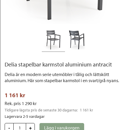
Outlet
Delia stapelbar karmstol aluminium antracit
Delia är en modern serie utemöbler i tålig och lättskött
aluminium. Här som stapelbar karmstol i en svart/grå nyans.
1 161
 kr
Rek. pris
1 290
 kr
Tidigare lägsta pris de senaste 30 dagarna: 
1 161 kr
Lagervara 2-5 vardagar
-
+
Lägg i varukorgen