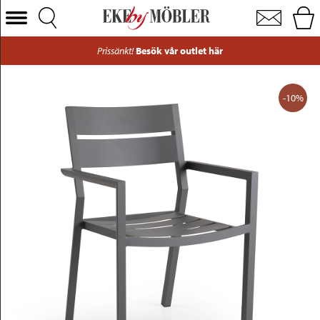
Delia stapelbar karmstol aluminium antracit
Välj Kategori
Prissänkt!
Besök vår outlet här
Soffor
Fåtöljer
-10%
Bord
Stolar
Sängar
Förvaring
Inredning
Mattor
Belysning
Utemöbler
Varumärken