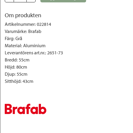
Om produkten
Artikelnummer
:
022814
Varumärke
:
Brafab
Färg
:
Grå
Material
:
Aluminium
Leverantörens art.nr.
:
2651-73
Bredd
:
55cm
Höjd
:
80cm
Djup
:
55cm
Sitthöjd
:
43cm