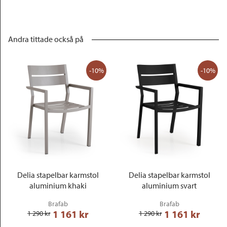
Andra tittade också på
-10%
-10%
Delia stapelbar karmstol
Delia stapelbar karmstol
aluminium khaki
aluminium svart
Brafab
Brafab
1 161
 kr
1 161
 kr
1 290
 kr
1 290
 kr