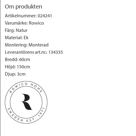
Om produkten
Artikelnummer
:
024241
Varumärke
:
Rowico
Färg
:
Natur
Material
:
Ek
Montering
:
Monterad
Leverantörens art.nr.
:
134335
Bredd
:
60cm
Höjd
:
150cm
Djup
:
3cm