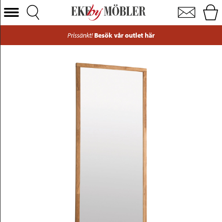
Confetti spegel oljad ek 150x60 cm
Välj Kategori
Prissänkt!
Besök vår outlet här
Soffor
Fåtöljer
Bord
Stolar
Sängar
Förvaring
Inredning
Mattor
Belysning
Utemöbler
Varumärken