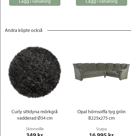
Lägg i varukorg
Lägg i varukorg
Andra köpte också
Curly sittdyna mörkgrå
Opal hörnsoffa tyg grön
vadderad Ø34 cm
B225x275 cm
Skinnwille
Scapa
349
 kr
16 995
 kr