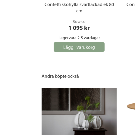
Confetti skohylla svartlackad ek 80
Conf
cm
Rowico
1 095
 kr
Lagervara 2-5 vardagar
Lägg i varukorg
Andra köpte också