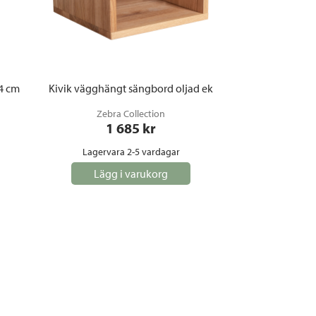
24 cm
Kivik vägghängt sängbord oljad ek
Zebra Collection
1 685
 kr
Lagervara 2-5 vardagar
Lägg i varukorg