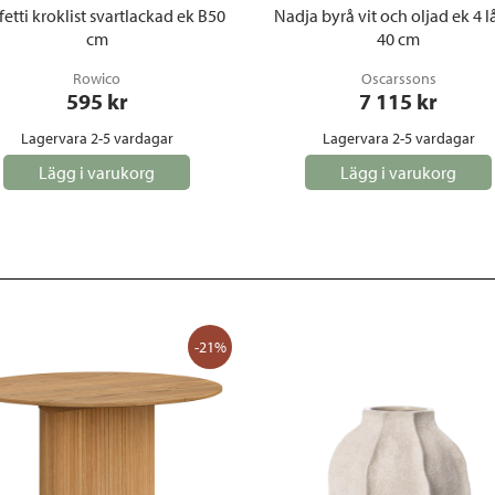
etti kroklist svartlackad ek B50
Nadja byrå vit och oljad ek 4 l
cm
40 cm
Rowico
Oscarssons
595
 kr
7 115
 kr
Lagervara 2-5 vardagar
Lagervara 2-5 vardagar
Lägg i varukorg
Lägg i varukorg
-21%