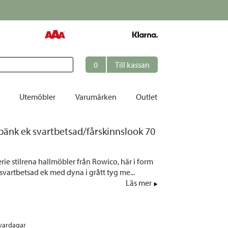
Just nu!
Endast 49 kr i fra
0
Till kassan
Utemöbler
Varumärken
Outlet
tbänk ek svartbetsad/fårskinnslook 70
et
ation
erie stilrena hallmöbler från Rowico, här i form
r
 svartbetsad ek med dyna i grått tyg me...
Läs mer
tolar | Solsängar
ring
ockar
 vardagar