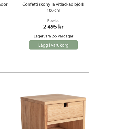
ådor
Confetti skohylla vitlackad björk
100 cm
Rowico
2 495
 kr
Lagervara 2-5 vardagar
Lägg i varukorg