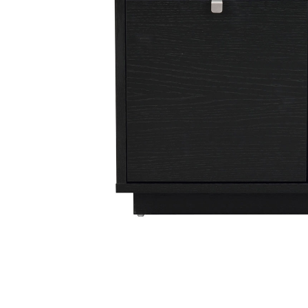
Sammetssoffor
Tygstolar
Soffgrupper
Tygsoffor
Tillbehör till soffa