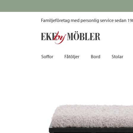
Confetti sittbänk ek svartbetsad/fårskinnslook 70 cm
ver 10 000 kr
Familjeföretag med personlig service sedan 19
Soffor
Fåtöljer
Bord
Stolar
Biosoffor | Recliner
Fotpallar och sittpuffar
Barbord
Barnstolar
Bäddsoffor
Fåtöljer i sammet
Matbord
Barstolar |
Divansoffor
Fåtöljer med fotpallar
Matgrupper
Pallar | Bä
Howardsoffor
Reclinerfåtöljer
Skrivbord
Skinnstolar
Hörnsoffor
Skinnfåtöljer
Småbord | Sidobord
Skrivbords
Soffor 2-sits | 3-sits | 4-sits
Tygfåtöljer
Soffbord
Stolsdyno
Skinnsoffor
Tillbehör till fåtölj
Trästolar