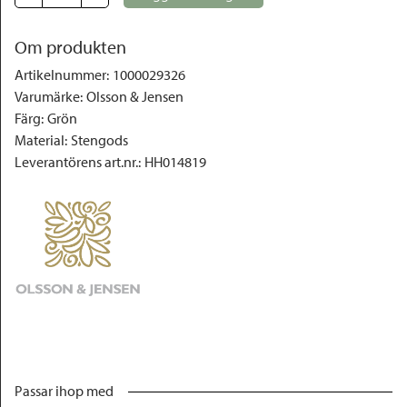
Om produkten
Artikelnummer
:
1000029326
Varumärke
:
Olsson & Jensen
Färg
:
Grön
Material
:
Stengods
Leverantörens art.nr.
:
HH014819
Passar ihop med