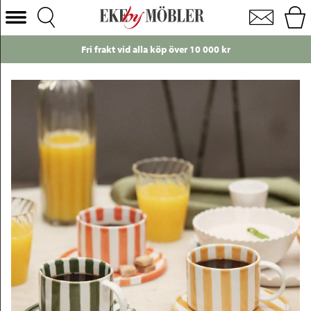
Monica kopp med fat randig grön/vit
Välj Kategori
Fri frakt vid alla köp över 10 000 kr
Soffor
Fåtöljer
Bord
Stolar
Sängar
Förvaring
Inredning
Mattor
Belysning
Utemöbler
Varumärken