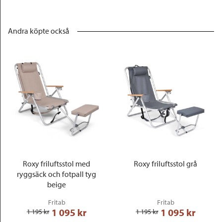
Andra köpte också
Roxy friluftsstol med
Roxy friluftsstol grå
ryggsäck och fotpall tyg
beige
Fritab
Fritab
1 095
 kr
1 095
 kr
1 195
 kr
1 195
 kr