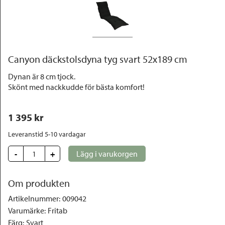
Outlet
Canyon däckstolsdyna tyg svart 52x189 cm
Dynan är 8 cm tjock.
Skönt med nackkudde för bästa komfort!
1 395
 kr
Leveranstid 5-10 vardagar
-
+
Lägg i varukorgen
Om produkten
Artikelnummer
:
009042
Varumärke
:
Fritab
Färg
:
Svart