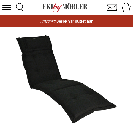
Canyon däckstolsdyna tyg svart 52x189 cm
Välj Kategori
Prissänkt!
Besök vår outlet här
Soffor
Fåtöljer
Bord
Stolar
Sängar
Förvaring
Inredning
Mattor
Belysning
Utemöbler
Varumärken