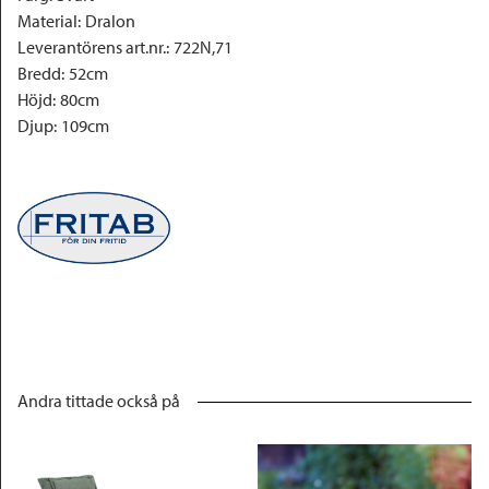
Material
:
Dralon
Leverantörens art.nr.
:
722N,71
Bredd
:
52cm
Höjd
:
80cm
Djup
:
109cm
Andra tittade också på