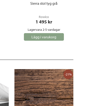
Sierra stol tyg grå
Rowico
1 495
 kr
Lagervara 2-5 vardagar
Lägg i varukorg
-21%