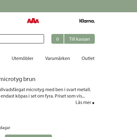
0
Till kassan
Utemöbler
Varumärken
Outlet
microtyg brun
et
llvadsfärgat microtyg med ben i svart metall.
ation
ndast köpas i set om fyra. Priset som vis...
r
Läs mer
tolar | Solsängar
ring
rdagar
ockar