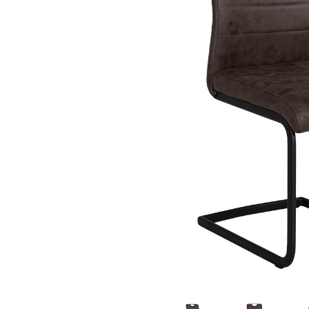
Sammetssoffor
Tygstolar
Soffgrupper
Tygsoffor
Tillbehör till soffa