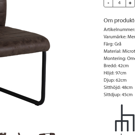
Täcken och kuddar
Sängbord
Klockor
Taklampor
-
Loun
+
Vedställ
Kuddar | Plädar
Vägglampor
Matg
Om produkt
Vinställ
Ljuslyktor | Ljusstakar
Utelampor
Möbe
Artikelnummer
:
Vitrinskåp
Ljus | Doft
Paraso
Varumärke
:
Me
Garderober
Skafferi
Pavilj
Färg
:
Grå
Speglar
Soffo
Material
:
Micro
Montering
:
Omo
Tavlor
Stolar
Bredd
:
42cm
Vaser | Krukor
Utefåt
Höjd
:
97cm
Utek
Djup
:
62cm
Sitthöjd
:
48cm
Sittdjup
:
45cm