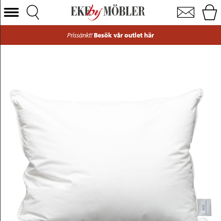
Caesar kudde mellan 50x60 cm
Välj Kategori
Prissänkt!
Besök vår outlet här
Soffor
Fåtöljer
Bord
Stolar
Sängar
Förvaring
Inredning
Mattor
Belysning
Utemöbler
Varumärken