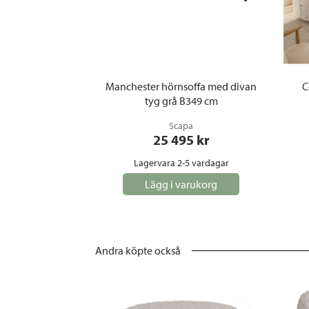
Manchester hörnsoffa med divan
C
tyg grå B349 cm
Scapa
25 495
 kr
Lagervara 2-5 vardagar
Lägg i varukorg
Andra köpte också