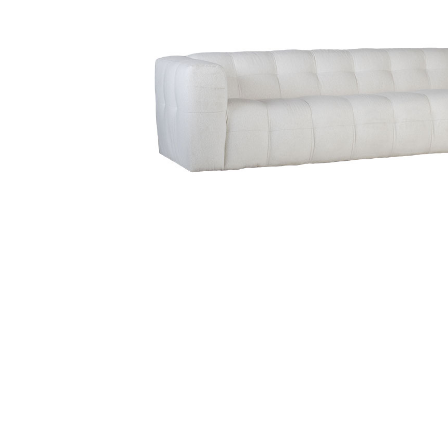
Sammetssoffor
Tygstolar
Soffgrupper
Tygsoffor
Tillbehör till soffa