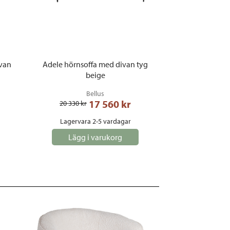
ivan
Adele hörnsoffa med divan tyg
beige
Bellus
17 560
 kr
20 330
 kr
Lagervara 2-5 vardagar
Lägg i varukorg