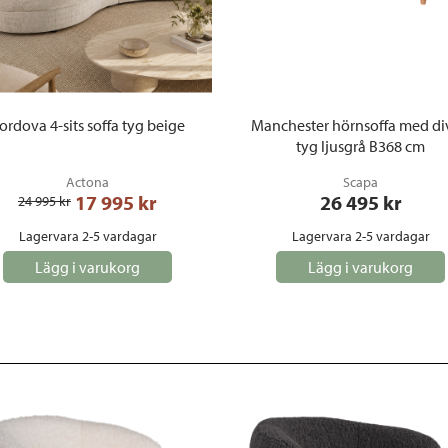
ordova 4-sits soffa tyg beige
Manchester hörnsoffa med d
tyg ljusgrå B368 cm
Actona
Scapa
17 995
 kr
26 495
 kr
24 995
 kr
Lagervara 2-5 vardagar
Lagervara 2-5 vardagar
Lägg i varukorg
Lägg i varukorg