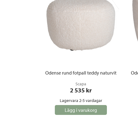
Odense rund fotpall teddy naturvit
Ode
Scapa
2 535
 kr
Lagervara 2-5 vardagar
Lägg i varukorg