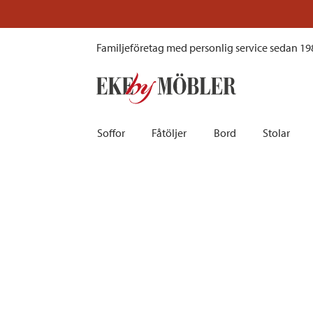
Bublee hörnsoffa med divan tyg vit 341 cm
Prissänkt!
Besök vår outlet här
Familjeföretag med personlig service sedan 19
Soffor
Fåtöljer
Bord
Stolar
Biosoffor | Recliner
Fotpallar och sittpuffar
Barbord
Barnstolar
Bäddsoffor
Fåtöljer i sammet
Matbord
Barstolar |
Divansoffor
Fåtöljer med fotpallar
Matgrupper
Pallar | Bä
Howardsoffor
Reclinerfåtöljer
Skrivbord
Skinnstolar
Hörnsoffor
Skinnfåtöljer
Småbord | Sidobord
Skrivbords
Soffor 2-sits | 3-sits | 4-sits
Tygfåtöljer
Soffbord
Stolsdyno
Skinnsoffor
Tillbehör till fåtölj
Trästolar