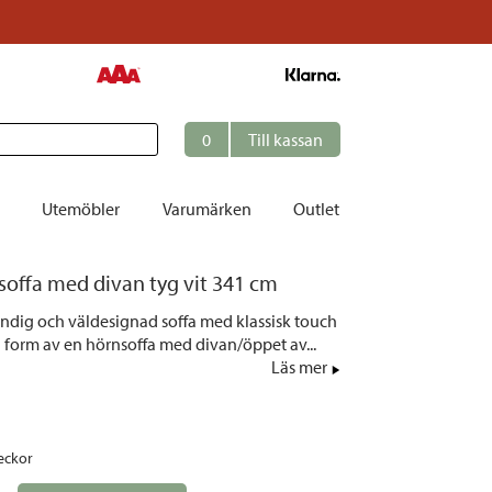
Dela upp din b
0
Till kassan
Utemöbler
Varumärken
Outlet
soffa med divan tyg vit 341 cm
et
endig och väldesignad soffa med klassisk touch
ation
 i form av en hörnsoffa med divan/öppet av...
r
Läs mer
tolar | Solsängar
ring
eckor
ockar