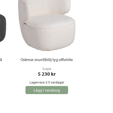
rå
Odense snurrfåtölj tyg offwhite
Scapa
5 230
 kr
Lagervara 2-5 vardagar
Lägg i varukorg