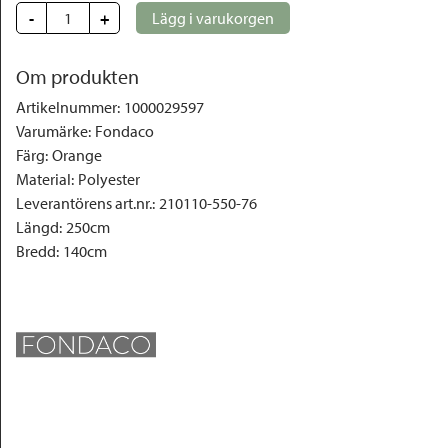
-
+
Lägg i varukorgen
Om produkten
Artikelnummer
:
1000029597
Varumärke
:
Fondaco
Färg
:
Orange
Material
:
Polyester
Leverantörens art.nr.
:
210110-550-76
Längd
:
250cm
Bredd
:
140cm