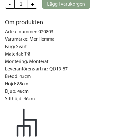
-
+
Lägg i varukorgen
Om produkten
Artikelnummer
:
020803
Varumärke
:
Mer Hemma
Färg
:
Svart
Material
:
Trä
Montering
:
Monterat
Leverantörens art.nr.
:
QD19-87
Bredd
:
43cm
Höjd
:
88cm
Djup
:
48cm
Sitthöjd
:
46cm