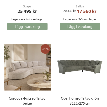
Scapa
Bellus
25 495
 kr
17 560
 kr
20 330
 kr
Lagervara 2-5 vardagar
Lagervara 2-5 vardagar
Lägg i varukorg
Lägg i varukorg
-28%
Cordova 4-sits soffa tyg
Opal hörnsoffa tyg grön
beige
B225x275 cm