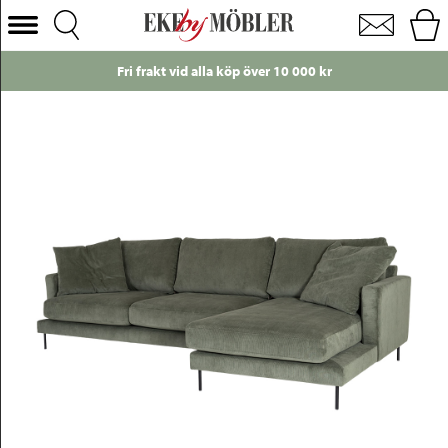
Boom divansoffa höger manchester grön 294 cm
Välj Kategori
Fri frakt vid alla köp över 10 000 kr
Soffor
Fåtöljer
Bord
Stolar
Sängar
Förvaring
Inredning
Mattor
Belysning
Utemöbler
Varumärken