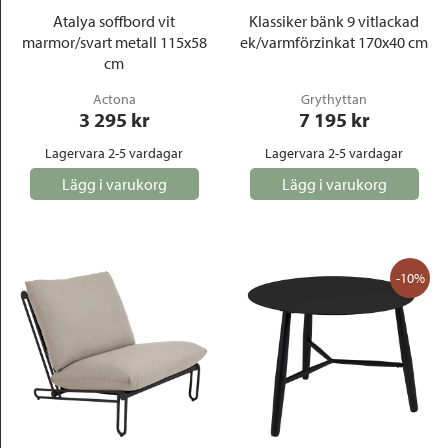
Atalya soffbord vit
Klassiker bänk 9 vitlackad
marmor/svart metall 115x58
ek/varmförzinkat 170x40 cm
cm
Actona
Grythyttan
3 295
 kr
7 195
 kr
Lagervara 2-5 vardagar
Lagervara 2-5 vardagar
Lägg i varukorg
Lägg i varukorg
-10%