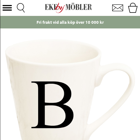
Bokstavsmugg B porslin vit H10 cm
Välj Kategori
Fri frakt vid alla köp över 10 000 kr
Soffor
Fåtöljer
Bord
Stolar
Sängar
Förvaring
Inredning
Mattor
Belysning
Utemöbler
Varumärken