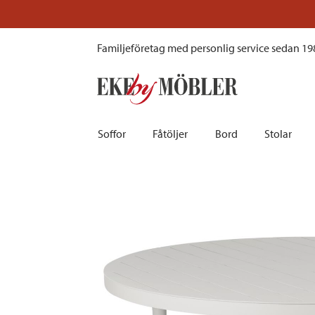
Bigby utebord aluminium ljusgrå Ø130 cm
Familjeföretag med personlig service sedan 19
Soffor
Fåtöljer
Bord
Stolar
Biosoffor | Recliner
Fotpallar och sittpuffar
Barbord
Barnstolar
Bäddsoffor
Fåtöljer i sammet
Matbord
Barstolar |
Divansoffor
Fåtöljer med fotpallar
Matgrupper
Pallar | Bä
Howardsoffor
Reclinerfåtöljer
Skrivbord
Skinnstolar
Hörnsoffor
Skinnfåtöljer
Småbord | Sidobord
Skrivbords
Soffor 2-sits | 3-sits | 4-sits
Tygfåtöljer
Soffbord
Stolsdyno
Skinnsoffor
Tillbehör till fåtölj
Trästolar