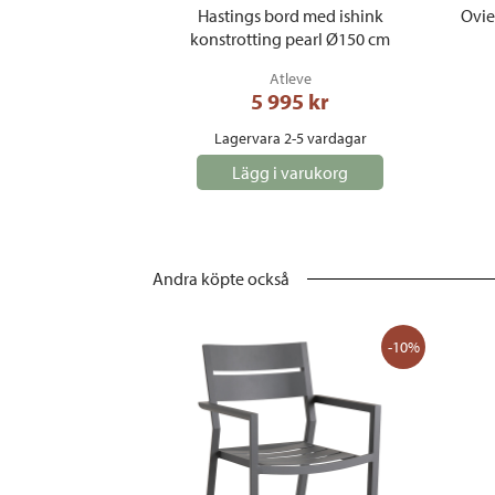
Hastings bord med ishink
Ovie
konstrotting pearl Ø150 cm
Atleve
5 995
 kr
Lagervara 2-5 vardagar
Lägg i varukorg
Andra köpte också
-10%