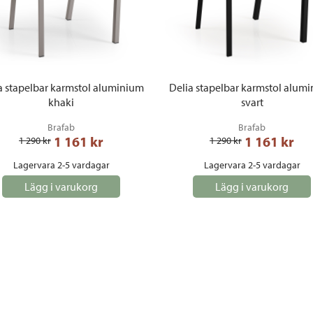
a stapelbar karmstol aluminium
Delia stapelbar karmstol alum
khaki
svart
Brafab
Brafab
1 161
 kr
1 161
 kr
1 290
 kr
1 290
 kr
Lagervara 2-5 vardagar
Lagervara 2-5 vardagar
Lägg i varukorg
Lägg i varukorg