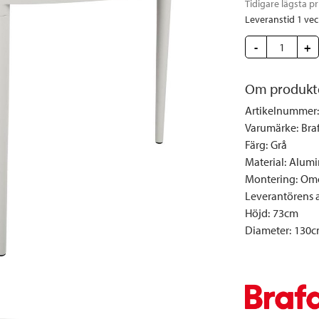
Tidigare lägsta pr
Täcken och kuddar
Sängbord
Klockor
Taklampor
Loun
Leveranstid 1 ve
Vedställ
Kuddar | Plädar
Vägglampor
Matg
-
+
Vinställ
Ljuslyktor | Ljusstakar
Utelampor
Möbe
Vitrinskåp
Ljus | Doft
Paraso
Om produkt
Garderober
Skafferi
Pavilj
Artikelnummer
:
Speglar
Soffo
Varumärke
:
Bra
Tavlor
Stolar
Färg
:
Grå
Material
:
Alumi
Vaser | Krukor
Utefåt
Montering
:
Omo
Utek
Leverantörens ar
Höjd
:
73cm
Diameter
:
130c