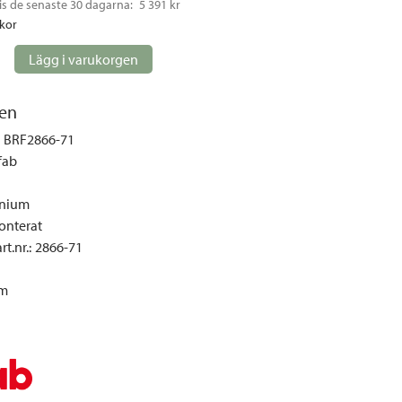
is de senaste 30 dagarna: 
5 391 kr
gemöbler
ckor
rupper
Lägg i varukorgen
lskydd
ller
en
onger och tält
BRF2866-71
r och soffgrupper
fab
nium
öljer
nterat
ök
t.nr.
:
2866-71
m