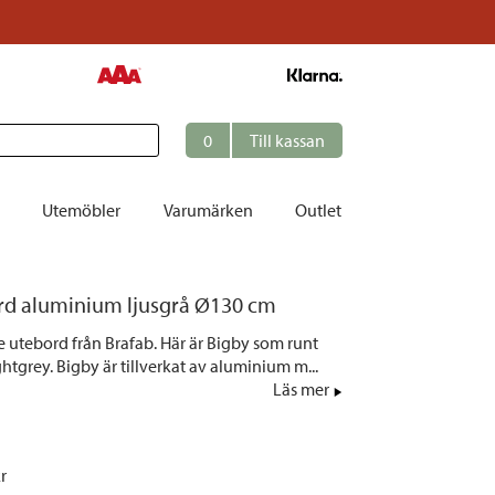
0
Till kassan
Utemöbler
Varumärken
Outlet
et
rd aluminium ljusgrå Ø130 cm
ation
ie utebord från Brafab. Här är Bigby som runt
r
ghtgrey. Bigby är tillverkat av aluminium m...
Läs mer
tolar | Solsängar
ring
ockar
kr