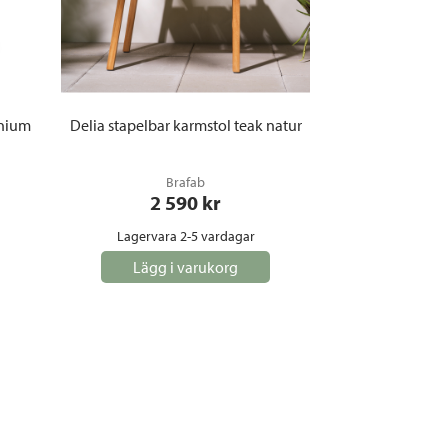
inium
Delia stapelbar karmstol teak natur
Brafab
2 590
 kr
Lagervara 2-5 vardagar
Lägg i varukorg