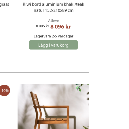
grass
Kiwi bord aluminium khaki/teak
natur 152/210x89 cm
Atleve
8 096
 kr
8 995
 kr
Lagervara 2-5 vardagar
Lägg i varukorg
-10%