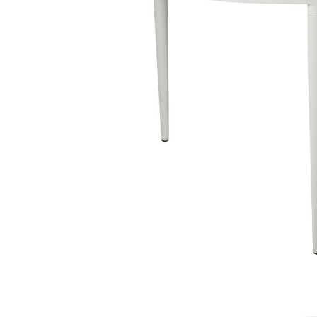
Sammetssoffor
Tygstolar
Soffgrupper
Tygsoffor
Tillbehör till soffa