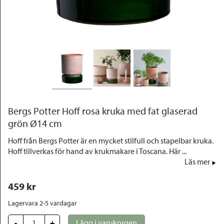
Outlet
Bergs Potter Hoff rosa kruka med fat glaserad
grön Ø14 cm
Hoff från Bergs Potter är en mycket stilfull och stapelbar kruka.
Hoff tillverkas för hand av krukmakare i Toscana. Här ...
Läs mer
459
 kr
Lagervara 2-5 vardagar
-
+
Lägg i varukorgen