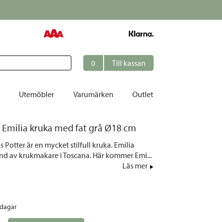
0
Till kassan
Utemöbler
Varumärken
Outlet
 Emilia kruka med fat grå Ø18 cm
et
s Potter är en mycket stilfull kruka. Emilia
ation
hand av krukmakare i Toscana. Här kommer Emi...
r
Läs mer
tolar | Solsängar
ring
rdagar
ockar