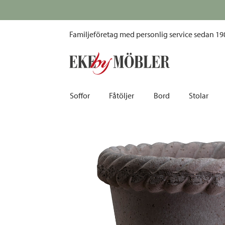
Bergs Potter Emilia kruka med fat grå Ø18 cm
Familjeföretag med personlig service sedan 19
Soffor
Fåtöljer
Bord
Stolar
Biosoffor | Recliner
Fotpallar och sittpuffar
Barbord
Barnstolar
Bäddsoffor
Fåtöljer i sammet
Matbord
Barstolar |
Divansoffor
Fåtöljer med fotpallar
Matgrupper
Pallar | Bä
Howardsoffor
Reclinerfåtöljer
Skrivbord
Skinnstolar
Hörnsoffor
Skinnfåtöljer
Småbord | Sidobord
Skrivbords
Soffor 2-sits | 3-sits | 4-sits
Tygfåtöljer
Soffbord
Stolsdyno
Skinnsoffor
Tillbehör till fåtölj
Trästolar