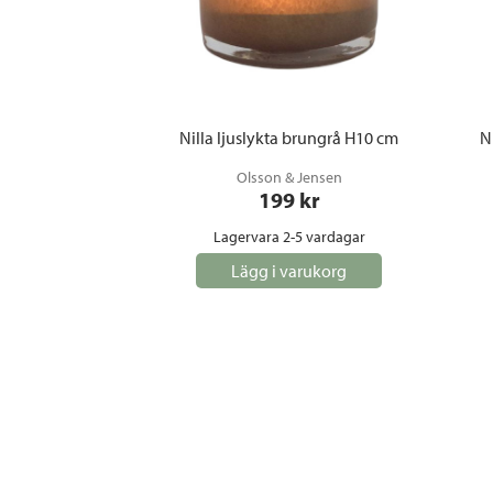
Nilla ljuslykta brungrå H10 cm
N
Olsson & Jensen
199
 kr
Lagervara 2-5 vardagar
Lägg i varukorg