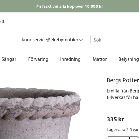
Fri frakt vid alla köp över 10 000 kr
80
kundservice@ekebymobler.se
Sök
Sängar
Förvaring
Inredning
Mattor
Belysning
Bäddmadrasser
Avlastningsbord
Barn
Fårskinn
Bordslampor
Bord
Bergs Potter
 Barpallar
Kontinentalsängar
Byråar
Dekoration
Runda mattor
Fönsterlampor
Cafés
Emilia från Berg
nkar
Ramsängar
Hallmöbler
Duka | Servera
Små mattor
Glödlampor
Dekor
tillverkas för 
 | Konstläderstolar
Ställbara sängar
Hyllor
Gardiner
Stora | mellanstora mattor
Golvlampor
Dyno
stolar
Sängben
Korgar | Lådor | Väskor
Handdukar
Utomhusmattor
Julbelysning
Däcks
335
 kr
r
Sänggavlar
Mediabänkar | TV-bänkar
Påsk
Lampskärmar
Förva
Lagervara 2-5 va
Sängkläder
Skåp | Sideboard
Jul
Plafonder
Hamm