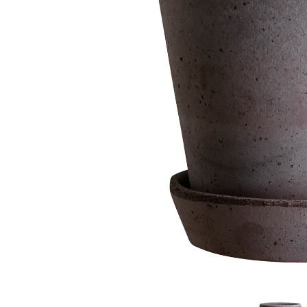
Sammetssoffor
Tygstolar
Soffgrupper
Tygsoffor
Tillbehör till soffa