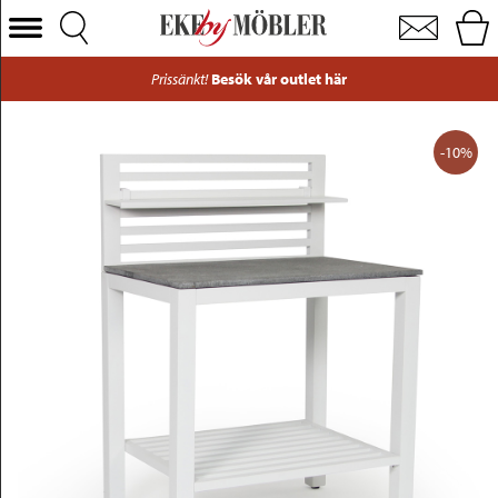
Bellac utekök köksbänk aluminium vit
Välj Kategori
Prissänkt!
Besök vår outlet här
Soffor
Fåtöljer
-10%
Bord
Stolar
Sängar
Förvaring
Inredning
Mattor
Belysning
Utemöbler
Varumärken