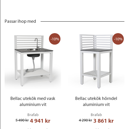
Passar ihop med
-10%
-10%
Bellac utekök med vask
Bellac utekök hörndel
aluminium vit
aluminium vit
Brafab
Brafab
4 941
 kr
3 861
 kr
5 490
 kr
4 290
 kr