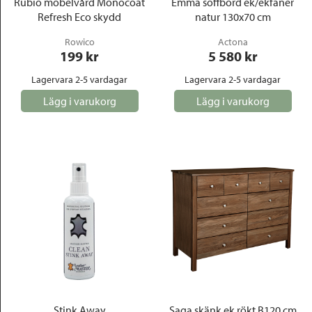
Rubio möbelvård Monocoat
Emma soffbord ek/ekfanér
Refresh Eco skydd
natur 130x70 cm
Rowico
Actona
199
 kr
5 580
 kr
Lagervara 2-5 vardagar
Lagervara 2-5 vardagar
Lägg i varukorg
Lägg i varukorg
Stink Away
Saga skänk ek rökt B120 cm