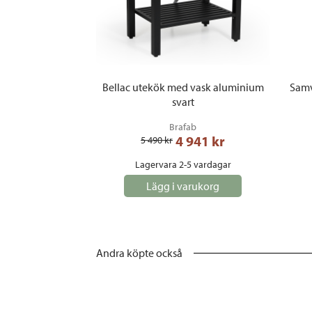
Bellac utekök med vask aluminium
Samv
svart
Brafab
4 941
 kr
5 490
 kr
Lagervara 2-5 vardagar
Lägg i varukorg
Andra köpte också