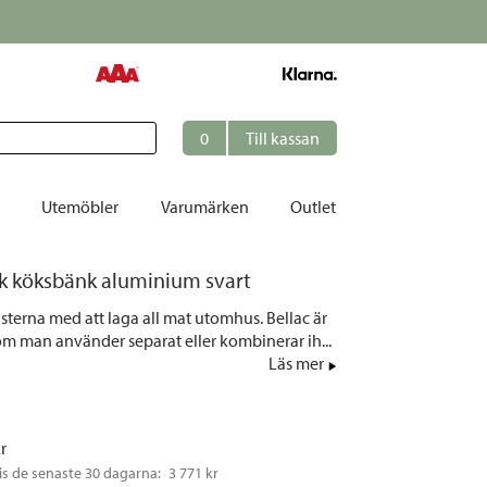
0
Till kassan
Utemöbler
Varumärken
Outlet
ök köksbänk aluminium svart
et
terna med att laga all mat utomhus. Bellac är
ation
som man använder separat eller kombinerar ih...
r
Läs mer
tolar | Solsängar
ring
kr
ockar
is de senaste 30 dagarna: 
3 771 kr