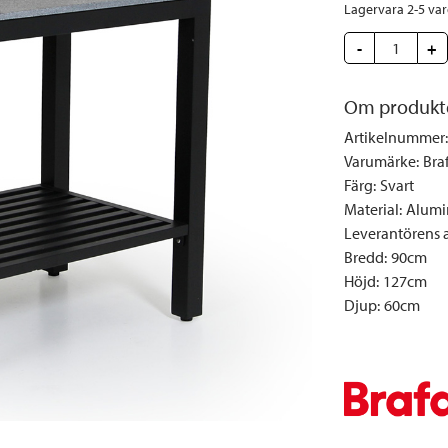
Täcken och kuddar
Sängbord
Klockor
Taklampor
Loun
Lagervara 2-5 va
Vedställ
Kuddar | Plädar
Vägglampor
Matg
-
+
Vinställ
Ljuslyktor | Ljusstakar
Utelampor
Möbe
Vitrinskåp
Ljus | Doft
Om produkt
Paraso
Garderober
Skafferi
Pavilj
Artikelnummer
:
Varumärke
:
Bra
Speglar
Soffo
Färg
:
Svart
Tavlor
Stolar
Material
:
Alumi
Vaser | Krukor
Utefåt
Leverantörens ar
Bredd
:
90cm
Utek
Höjd
:
127cm
Djup
:
60cm