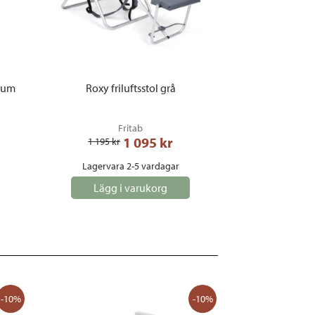
nium
Roxy friluftsstol grå
Fritab
1 095
 kr
1 195
 kr
Lagervara 2-5 vardagar
Lägg i varukorg
-10%
-10%