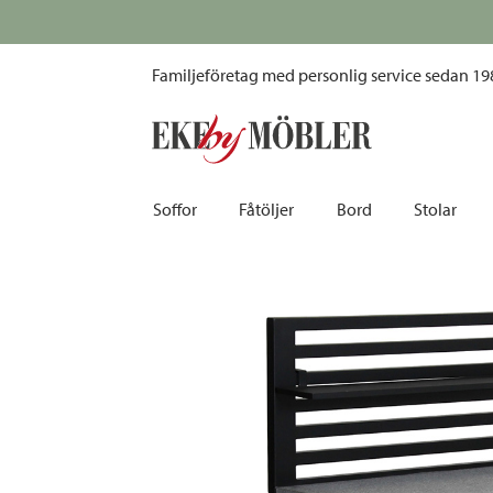
Bellac utekök köksbänk aluminium svart
Familjeföretag med personlig service sedan 19
Soffor
Fåtöljer
Bord
Stolar
Biosoffor | Recliner
Fotpallar och sittpuffar
Barbord
Barnstolar
Bäddsoffor
Fåtöljer i sammet
Matbord
Barstolar |
Divansoffor
Fåtöljer med fotpallar
Matgrupper
Pallar | Bä
Howardsoffor
Reclinerfåtöljer
Skrivbord
Skinnstolar
Hörnsoffor
Skinnfåtöljer
Småbord | Sidobord
Skrivbords
Soffor 2-sits | 3-sits | 4-sits
Tygfåtöljer
Soffbord
Stolsdyno
Skinnsoffor
Tillbehör till fåtölj
Trästolar