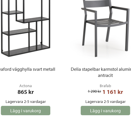
aford vägghylla svart metall
Delia stapelbar karmstol alum
antracit
Actona
Brafab
865
 kr
1 161
 kr
1 290
 kr
Lagervara 2-5 vardagar
Lagervara 2-5 vardagar
Lägg i varukorg
Lägg i varukorg