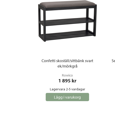
Confetti skoställ/sittbänk svart
Se
ek/mörkgrå
Rowico
1 895
 kr
Lagervara 2-5 vardagar
Lägg i varukorg