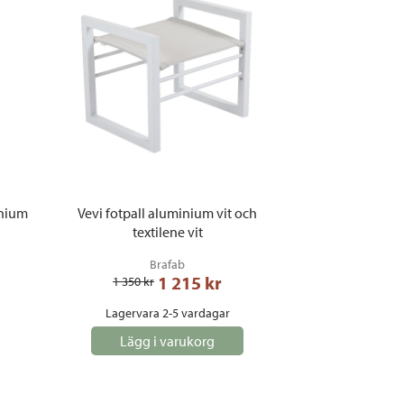
inium
Vevi fotpall aluminium vit och
textilene vit
Brafab
1 215
 kr
1 350
 kr
Lagervara 2-5 vardagar
Lägg i varukorg