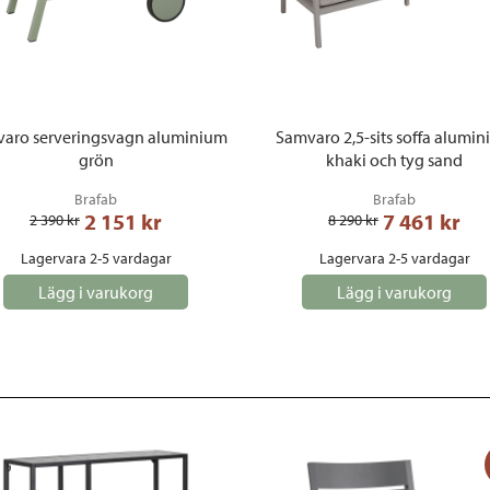
aro serveringsvagn aluminium
Samvaro 2,5-sits soffa alumi
grön
khaki och tyg sand
Brafab
Brafab
2 151
 kr
7 461
 kr
2 390
 kr
8 290
 kr
Lagervara 2-5 vardagar
Lagervara 2-5 vardagar
Lägg i varukorg
Lägg i varukorg