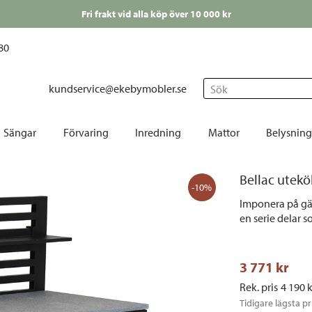
Fri frakt vid alla köp över 10 000 kr
80
kundservice@ekebymobler.se
Sök
Sängar
Förvaring
Inredning
Mattor
Belysning
Bäddmadrasser
Avlastningsbord
Barn
Fårskinn
Bordslampor
Bord
Bellac utek
 Barpallar
Kontinentalsängar
Byråar
Dekoration
Runda mattor
Fönsterlampor
Cafés
-10%
Imponera på gäs
nkar
Ramsängar
Hallmöbler
Duka | Servera
Små mattor
Glödlampor
Dekor
en serie delar 
 | Konstläderstolar
Ställbara sängar
Hyllor
Gardiner
Stora | mellanstora mattor
Golvlampor
Dyno
stolar
Sängben
Korgar | Lådor | Väskor
Handdukar
Utomhusmattor
Julbelysning
Däcks
3 771
 kr
r
Sänggavlar
Mediabänkar | TV-bänkar
Påsk
Lampskärmar
Förva
Rek. pris
4 190
 
Sängkläder
Skåp | Sideboard
Jul
Plafonder
Hamm
Tidigare lägsta pr