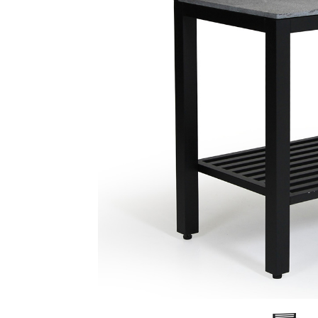
Sammetssoffor
Tygstolar
Soffgrupper
Tygsoffor
Tillbehör till soffa