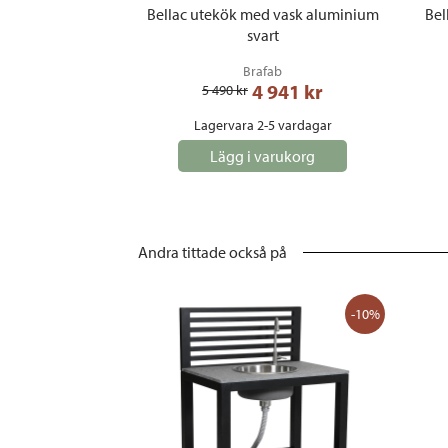
Bellac utekök med vask aluminium
Bel
svart
Brafab
4 941
 kr
5 490
 kr
Lagervara 2-5 vardagar
Lägg i varukorg
Andra tittade också på
-10%