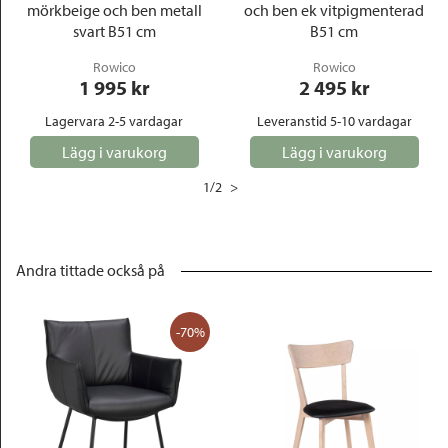
mörkbeige och ben metall
och ben ek vitpigmenterad
svart B51 cm
B51 cm
Rowico
Rowico
1 995
 kr
2 495
 kr
Lagervara 2-5 vardagar
Leveranstid 5-10 vardagar
Lägg i varukorg
Lägg i varukorg
1
/
2
>
Andra tittade också på
-70%