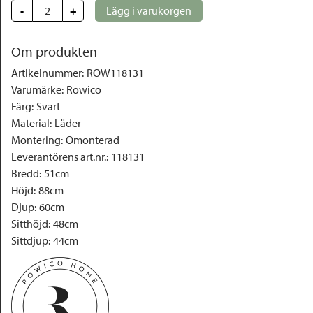
-
+
Lägg i varukorgen
Om produkten
Artikelnummer
:
ROW118131
Varumärke
:
Rowico
Färg
:
Svart
Material
:
Läder
Montering
:
Omonterad
Leverantörens art.nr.
:
118131
Bredd
:
51cm
Höjd
:
88cm
Djup
:
60cm
Sitthöjd
:
48cm
Sittdjup
:
44cm