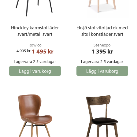
Hinckley karmstol läder
Eksjö stol vitoljad ek med
svart/metall svart
sits i konstläder svart
Rowico
Stenexpo
1 495
 kr
1 395
 kr
4 995
 kr
Lagervara 2-5 vardagar
Lagervara 2-5 vardagar
Lägg i varukorg
Lägg i varukorg