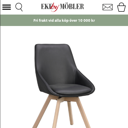
Alison stol med snurrfunktion läder svart och ben ek vitpigmentera
Välj Kategori
r 10 000 kr
Just nu!
Endast 49 kr i frakt
Soffor
Fåtöljer
Bord
Stolar
Sängar
Förvaring
Inredning
Mattor
Belysning
Utemöbler
Varumärken