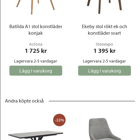
Batilda A1 stol konstläder
Ekeby stol rökt ek och
konjak
konstläder svart
Actona
Stenexpo
1 725
 kr
1 395
 kr
Lagervara 2-5 vardagar
Lagervara 2-5 vardagar
Lägg i varukorg
Lägg i varukorg
Andra köpte också
-33%