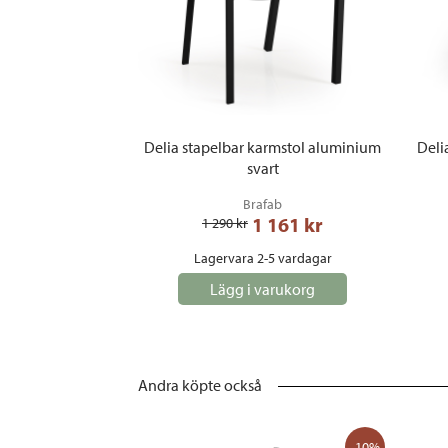
Delia stapelbar karmstol aluminium
Deli
svart
Brafab
1 161
 kr
1 290
 kr
Lagervara 2-5 vardagar
Lägg i varukorg
Andra köpte också
-10%