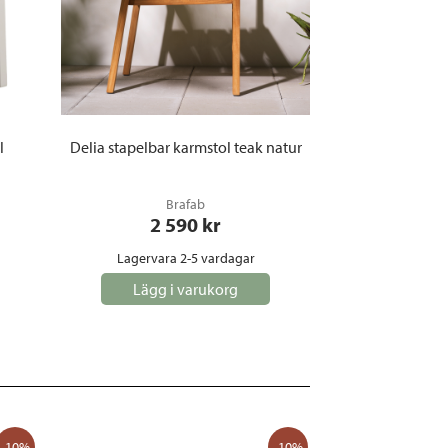
l
Delia stapelbar karmstol teak natur
Brafab
2 590
 kr
Lagervara 2-5 vardagar
Lägg i varukorg
-10%
-10%