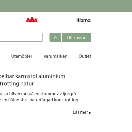
0
Till kassan
Utemöbler
Varumärken
Outlet
apelbar karmstol aluminium
et
trotting natur
ation
ol är tillverkad på en stomme av ljusgrå
r
n flätad sits i naturfärgad konstrotting.
tolar | Solsängar
Läs mer
ring
ockar