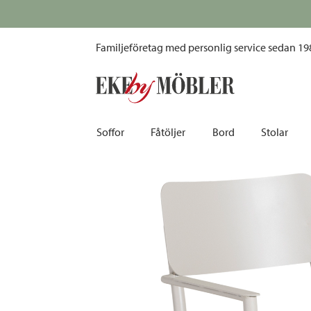
Alicante stapelbar karmstol aluminium ljusgrå/konstrotting natur
Fri f
Familjeföretag med personlig service sedan 19
Soffor
Fåtöljer
Bord
Stolar
Biosoffor | Recliner
Fotpallar och sittpuffar
Barbord
Barnstolar
Bäddsoffor
Fåtöljer i sammet
Matbord
Barstolar |
Divansoffor
Fåtöljer med fotpallar
Matgrupper
Pallar | Bä
Howardsoffor
Reclinerfåtöljer
Skrivbord
Skinnstolar
Hörnsoffor
Skinnfåtöljer
Småbord | Sidobord
Skrivbords
Soffor 2-sits | 3-sits | 4-sits
Tygfåtöljer
Soffbord
Stolsdyno
Skinnsoffor
Tillbehör till fåtölj
Trästolar