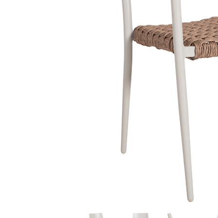
Sammetssoffor
Tygstolar
Soffgrupper
Tygsoffor
Tillbehör till soffa