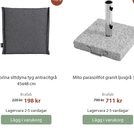
orina sittdyna tyg antracitgrå
Mito parasollfot granit ljusgrå 
45x48 cm
Brafab
Brafab
198
 kr
711
 kr
220
 kr
790
 kr
Lagervara 2-5 vardagar
Lagervara 2-5 vardagar
Lägg i varukorg
Lägg i varukorg