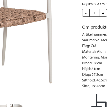
Täcken och kuddar
Sängbord
Klockor
Taklampor
Loun
Lagervara 2-5 va
Vedställ
Kuddar | Plädar
Vägglampor
Matg
-
+
Vinställ
Ljuslyktor | Ljusstakar
Utelampor
Möbe
Vitrinskåp
Ljus | Doft
Paraso
Om produkt
Garderober
Skafferi
Pavilj
Artikelnummer
:
Varumärke
:
Me
Speglar
Soffo
Färg
:
Grå
Tavlor
Stolar
Material
:
Alumi
Vaser | Krukor
Utefåt
Montering
:
Mon
Bredd
:
56cm
Utek
Höjd
:
81cm
Djup
:
57.5cm
Sitthöjd
:
46.5c
Sittdjup
:
46cm