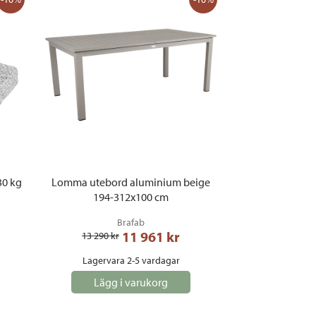
30 kg
Lomma utebord aluminium beige
194-312x100 cm
Brafab
11 961
 kr
13 290
 kr
Lagervara 2-5 vardagar
Lägg i varukorg