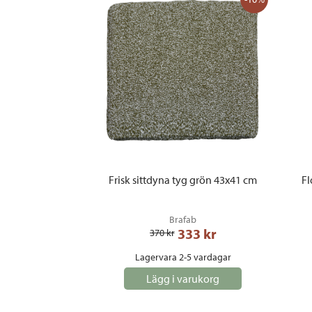
Frisk sittdyna tyg grön 43x41 cm
Fl
Brafab
333
 kr
370
 kr
Lagervara 2-5 vardagar
Lägg i varukorg