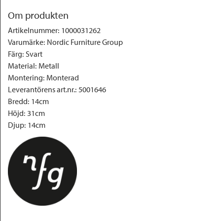
Om produkten
Artikelnummer
:
1000031262
Varumärke
:
Nordic Furniture Group
Färg
:
Svart
Material
:
Metall
Montering
:
Monterad
Leverantörens art.nr.
:
5001646
Bredd
:
14cm
Höjd
:
31cm
Djup
:
14cm