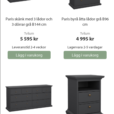
Paris skänk med 3 lådor och
Paris byrå åtta lådor grå B96
3 dörrar grå B144 cm
cm
Tvilum
Tvilum
5 595
 kr
4 995
 kr
Leveranstid 2-4 veckor
Lagervara 2-5 vardagar
Lägg i varukorg
Lägg i varukorg