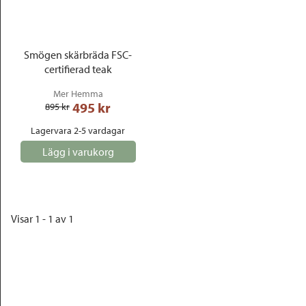
Outlet
Smögen skärbräda FSC-
certifierad teak
Mer Hemma
495
 kr
895
 kr
Lagervara 2-5 vardagar
Lägg i varukorg
Visar 1 - 1 av 1