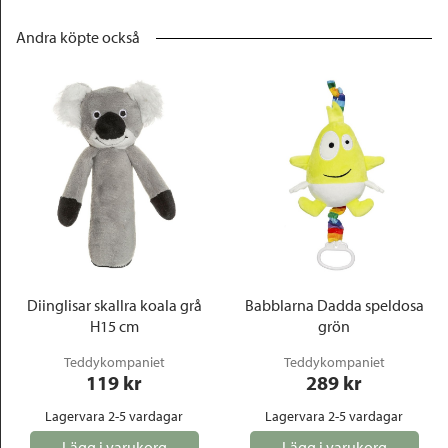
Andra köpte också
Diinglisar skallra koala grå
Babblarna Dadda speldosa
H15 cm
grön
Teddykompaniet
Teddykompaniet
119
 kr
289
 kr
Lagervara 2-5 vardagar
Lagervara 2-5 vardagar
Lägg i varukorg
Lägg i varukorg