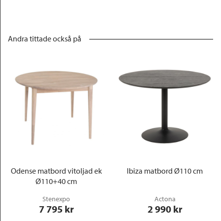
Andra tittade också på
Odense matbord vitoljad ek
Ibiza matbord Ø110 cm
Ø110+40 cm
Stenexpo
Actona
7 795
 kr
2 990
 kr