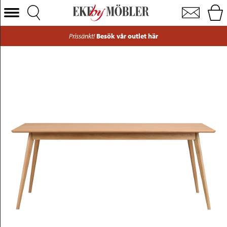
Yumi matbord lackad ekfanér 190 cm
Välj Kategori
Prissänkt!
Besök vår outlet här
Soffor
Fåtöljer
Bord
Stolar
Sängar
Förvaring
Inredning
Mattor
Belysning
Utemöbler
Varumärken