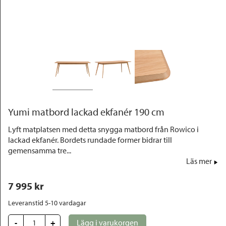
Outlet
Yumi matbord lackad ekfanér 190 cm
Lyft matplatsen med detta snygga matbord från Rowico i
lackad ekfanér. Bordets rundade former bidrar till
gemensamma tre...
Läs mer
7 995
 kr
Leveranstid 5-10 vardagar
-
+
Lägg i varukorgen