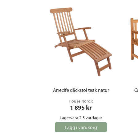
Arrecife däckstol teak natur
C
House Nordic
1 895
 kr
Lagervara 2-5 vardagar
Lägg i varukorg