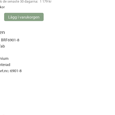
is de senaste 30 dagarna: 
1 179 kr
gemöbler
ckor
rupper
Lägg i varukorgen
lskydd
ller
en
onger och tält
BRF6901-8
r och soffgrupper
fab
nium
öljer
terad
ök
t.nr.
:
6901-8