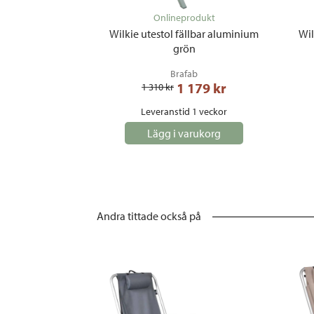
Onlineprodukt
Wilkie utestol fällbar aluminium
Wil
grön
Brafab
1 179
 kr
1 310
 kr
Leveranstid 1 veckor
Lägg i varukorg
Andra tittade också på