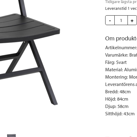
Tidigare lägsta pr
Täcken och kuddar
Sängbord
Klockor
Taklampor
Loun
Leveranstid 1 ve
Vedställ
Kuddar | Plädar
Vägglampor
Matg
-
+
Vinställ
Ljuslyktor | Ljusstakar
Utelampor
Möbe
Vitrinskåp
Ljus | Doft
Paraso
Om produkt
Garderober
Skafferi
Pavilj
Artikelnummer
:
Speglar
Soffo
Varumärke
:
Bra
Tavlor
Stolar
Färg
:
Svart
Material
:
Alumi
Vaser | Krukor
Utefåt
Montering
:
Mon
Utek
Leverantörens ar
Bredd
:
48cm
Höjd
:
84cm
Djup
:
58cm
Sitthöjd
:
43cm