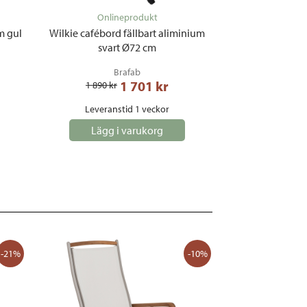
Onlineprodukt
Onli
m gul
Wilkie cafébord fällbart aliminium
Wilkie cafébord
svart Ø72 cm
svart
Brafab
B
1 701
 kr
1 890
 kr
2 390
 kr
Leveranstid 1 veckor
Leverans
Lägg i varukorg
Lägg i
-21%
-10%