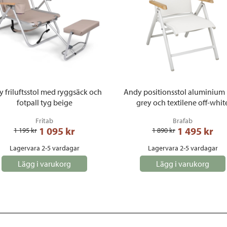
y friluftsstol med ryggsäck och
Andy positionsstol aluminium 
fotpall tyg beige
grey och textilene off-whit
Fritab
Brafab
1 095
 kr
1 495
 kr
1 195
 kr
1 890
 kr
Lagervara 2-5 vardagar
Lagervara 2-5 vardagar
Lägg i varukorg
Lägg i varukorg