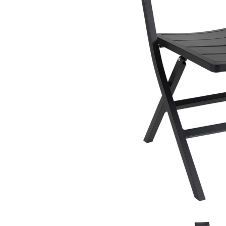
Sammetssoffor
Tygstolar
Soffgrupper
Tygsoffor
Tillbehör till soffa