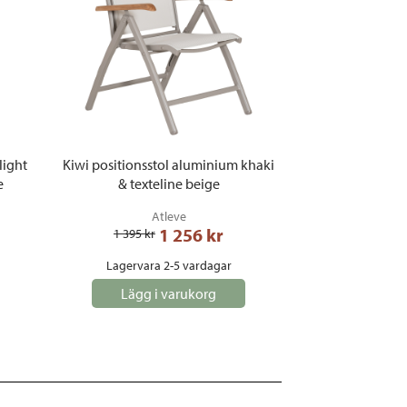
light
Kiwi positionsstol aluminium khaki
e
& texteline beige
Atleve
1 256
 kr
1 395
 kr
Lagervara 2-5 vardagar
Lägg i varukorg