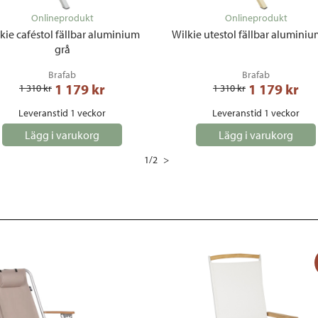
Onlineprodukt
Onlineprodukt
kie caféstol fällbar aluminium
Wilkie utestol fällbar aluminiu
grå
Brafab
Brafab
1 179
 kr
1 179
 kr
1 310
 kr
1 310
 kr
Leveranstid 1 veckor
Leveranstid 1 veckor
Lägg i varukorg
Lägg i varukorg
1
/
2
>