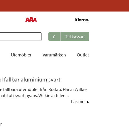
0
Till kassan
Utemöbler
Varumärken
Outlet
et
ol fällbar aluminium svart
ation
ie fällbara utemöbler från Brafab. Här är Wilkie
r
tstol i svart nyans. Wilkie är tillver...
Läs mer
tolar | Solsängar
ring
ockar
kr