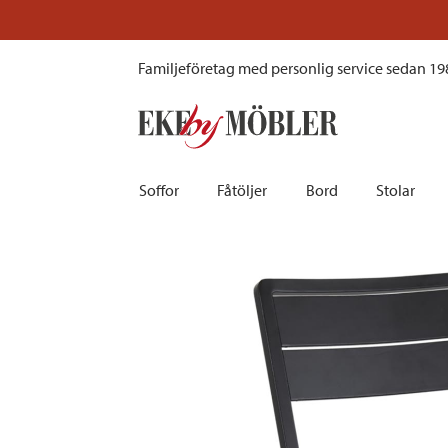
Wilkie utestol fällbar aluminium svart
Familjeföretag med personlig service sedan 19
Soffor
Fåtöljer
Bord
Stolar
Biosoffor | Recliner
Fotpallar och sittpuffar
Barbord
Barnstolar
Bäddsoffor
Fåtöljer i sammet
Matbord
Barstolar |
Divansoffor
Fåtöljer med fotpallar
Matgrupper
Pallar | Bä
Howardsoffor
Reclinerfåtöljer
Skrivbord
Skinnstolar
Hörnsoffor
Skinnfåtöljer
Småbord | Sidobord
Skrivbords
Soffor 2-sits | 3-sits | 4-sits
Tygfåtöljer
Soffbord
Stolsdyno
Skinnsoffor
Tillbehör till fåtölj
Trästolar