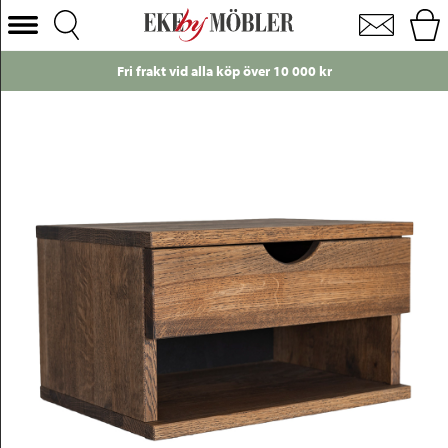
Wally vägghängt sängbord rökt ek
Välj Kategori
rakt vid alla köp över 10 000 kr
Just nu
Soffor
Fåtöljer
Bord
Stolar
Sängar
Förvaring
Inredning
Mattor
Belysning
Utemöbler
Varumärken