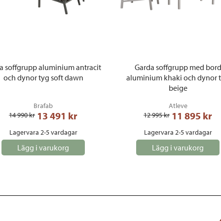
 soffgrupp aluminium antracit
Garda soffgrupp med bor
och dynor tyg soft dawn
aluminium khaki och dynor 
beige
Brafab
Atleve
13 491
 kr
11 895
 kr
14 990
 kr
12 995
 kr
Lagervara 2-5 vardagar
Lagervara 2-5 vardagar
Lägg i varukorg
Lägg i varukorg