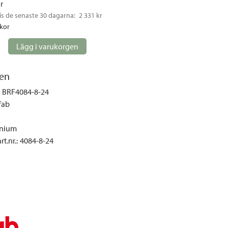
kr
gemöbler
is de senaste 30 dagarna: 
2 331 kr
rupper
ckor
lskydd
Lägg i varukorgen
ller
onger och tält
en
r och soffgrupper
BRF4084-8-24
fab
öljer
nium
ök
t.nr.
:
4084-8-24