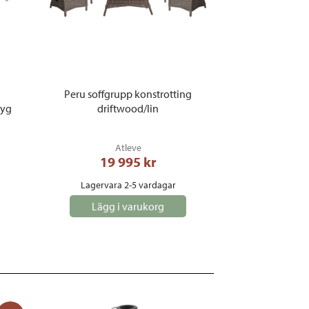
d
Peru soffgrupp konstrotting
tyg
driftwood/lin
Atleve
19 995
 kr
Lagervara 2-5 vardagar
Lägg i varukorg