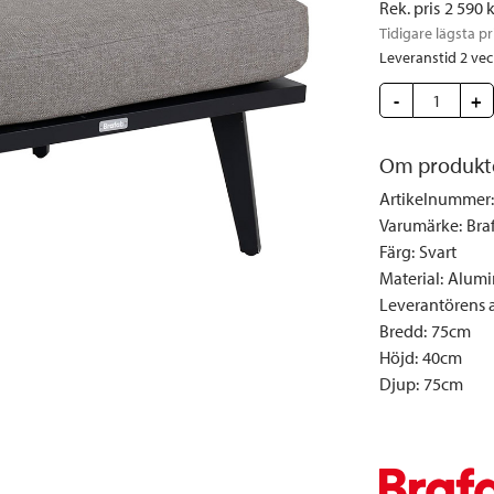
Rek. pris
2 590
 
Täcken och kuddar
Sängbord
Klockor
Taklampor
Loun
Tidigare lägsta pr
Vedställ
Kuddar | Plädar
Vägglampor
Matg
Leveranstid 2 ve
Vinställ
Ljuslyktor | Ljusstakar
Utelampor
Möbe
-
+
Vitrinskåp
Ljus | Doft
Paraso
Garderober
Skafferi
Pavilj
Om produkt
Speglar
Soffo
Artikelnummer
:
Tavlor
Stolar
Varumärke
:
Bra
Färg
:
Svart
Vaser | Krukor
Utefåt
Material
:
Alumi
Utek
Leverantörens ar
Bredd
:
75cm
Höjd
:
40cm
Djup
:
75cm