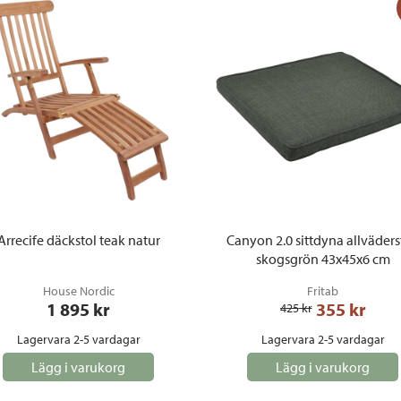
Arrecife däckstol teak natur
Canyon 2.0 sittdyna allväder
skogsgrön 43x45x6 cm
House Nordic
Fritab
1 895
 kr
355
 kr
425
 kr
Lagervara 2-5 vardagar
Lagervara 2-5 vardagar
Lägg i varukorg
Lägg i varukorg