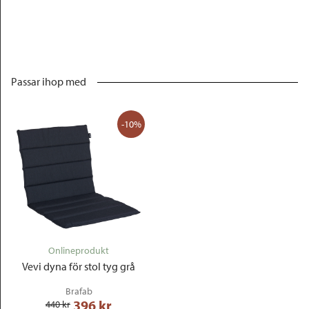
Passar ihop med
-10%
Onlineprodukt
Vevi dyna för stol tyg grå
Brafab
396
 kr
440
 kr