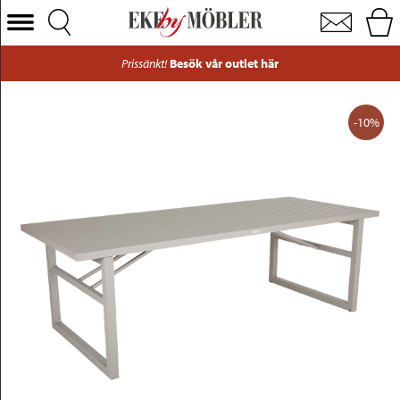
Vevi matbord aluminium beige 230x95 cm
Välj Kategori
Prissänkt!
Besök vår outlet här
Soffor
Fåtöljer
-10%
Bord
Stolar
Sängar
Förvaring
Inredning
Mattor
Belysning
Utemöbler
Varumärken