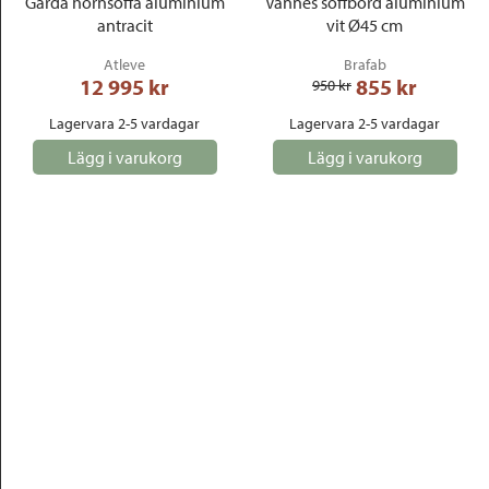
Garda hörnsoffa aluminium
Vannes soffbord aluminium
antracit
vit Ø45 cm
Atleve
Brafab
12 995
 kr
855
 kr
950
 kr
Lagervara 2-5 vardagar
Lagervara 2-5 vardagar
Lägg i varukorg
Lägg i varukorg