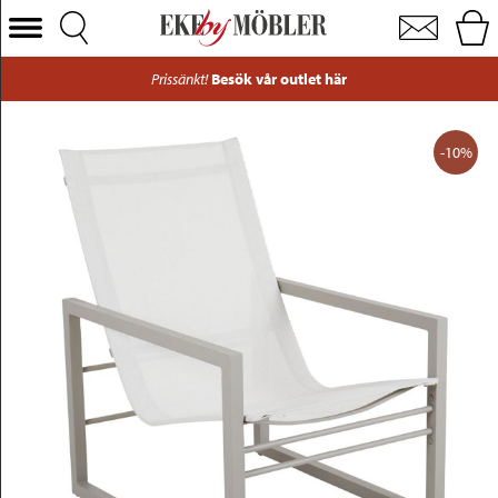
Vevi fåtölj aluminium beige/tyg vit
Välj Kategori
Prissänkt!
Besök vår outlet här
Soffor
Fåtöljer
-10%
Bord
Stolar
Sängar
Förvaring
Inredning
Mattor
Belysning
Utemöbler
Varumärken