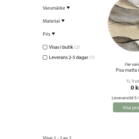
Sammetssoffor
Tygstolar
Varumärke
Soffgrupper
Material
Tygsoffor
Tillbehör till soffa
Pris
Visas i butik
(2)
Leverans 2-5 dagar
(1)
Fler vari
Pisa matta 
TL Tra
0
 k
Leveranstid 5-
Visa pr
Visar 1 - 2 av 2