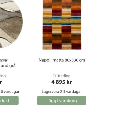
Täcken och kuddar
Sängbord
Klockor
Taklampor
Loun
Vedställ
Kuddar | Plädar
Vägglampor
Matg
Vinställ
Ljuslyktor | Ljusstakar
Utelampor
Möbe
Vitrinskåp
Ljus | Doft
Paraso
Garderober
Skafferi
Pavilj
Speglar
Soffo
Tavlor
Stolar
Napoli matta 80x330 cm
anter
rund grå
Vaser | Krukor
Utefåt
ding
TL Trading
Utek
r
4 895
 kr
10 vardagar
Lagervara 2-5 vardagar
odukt
Lägg i varukorg