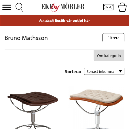
Bruno Mathsson fåtölj och stolar
Välj Kategori
Filtrera
Färg
Prissänkt!
Besök vår outlet här
Soffor
Varumärke
Fåtöljer
Bruno Mathsson
Filtrera
Bord
Material
Bruno Mathsson – tidlösa fåtöljer med skandinavisk själ
Bruno Mathsson är en av Sveriges mest älskade formgivare – känd för sin banbrytande designfilosofi där funktion möter estetik. Med rötterna i det svenska hantverket har Mathssons möbler blivit ikoniska exempel på skandinavisk formgivning. På Ekeby Möbler hittar du ett noga utvalt sortiment av hans klassiker – från de omtyckta fåtöljerna till stilrena bord i exklusiva träslag.
Designhistoria med djupa rötter i hantverk
Bruno Mathsson föddes 1908 i Värnamo, i en snickarfamilj där hantverket gick i arv. Redan som ung fördjupade han sig i träteknik och möbelformgivning, med ett särskilt fokus på ergonomi och sittkomfort. Efter att ha fått ställa ut sin första stolserie på ett museum i Göteborg tog karriären fart – och det dröjde inte länge innan hans möbler blev efterfrågade världen över.
Än idag lever Mathssons arv kvar genom möbler som kombinerar elegant design med enastående sittkomfort. Varje fåtölj är en hyllning till funktion, form och kvalitet – något som gör dem lika relevanta i moderna hem som i klassiska miljöer. Hos Ekeby Möbler hittar du både fåtöljer, matbord och soffbord från Bruno Mathsson – samtliga skapade i naturliga material som ek, bok och läder.
Bruno Mathsson-fåtöljer för alla inredningsstilar
Mathssons design kännetecknas av mjuka linjer och genomtänkta detaljer. Klassikern
är en flätad fåtölj som fungerar lika bra i ett modernt hem som i en lantlig miljö – tillgänglig hos oss i både beige och svart.
är en annan ikonisk modell med högre ryggstöd, även den med den karakteristiska flätningen. För dig som gillar en mer urban känsla finns
– en läderfåtölj i rundad form och färger som vitt, svart eller konjak.
Elegant förvaring och bord i äkta trämaterial
Utöver fåtöljer erbjuder vi på Ekeby Möbler också Bruno Mathsson-bord i olika stilar. Här hittar du stilrena soffbord i massivt trä som bok och ek – perfekta för att addera värme och struktur till rummet. För en lättare, mer modern känsla finns även modeller med förkromade ben och glasskiva. Matcha med ljusa textilier och gröna växter för en skandinavisk look, eller välj mörka nyanser och industriella detaljer för en mer rå inredningsstil.
Upptäck Bruno Mathsson hos Ekeby Möbler – online och i butik
Hos Ekeby Möbler är vi stolta över att kunna erbjuda ett brett sortiment av Bruno Mathssons möbler – ett arv av svensk design i världsklass. Med en fåtölj eller ett bord från Mathsson investerar du i både form och funktion, i möbler som håller i generationer. Besök oss online eller i vår fysiska butik och låt dig inspireras av vår personliga och kvalitetsmedvetna möbelvärld.
Stolar
Om kategorin
Pris
Sängar
Visas i
Sortera: 
Senast inkomna
Förvaring
butik
(12)
Inredning
Leverans
Mattor
2-5
dagar
(2)
Belysning
Utemöbler
Varumärken