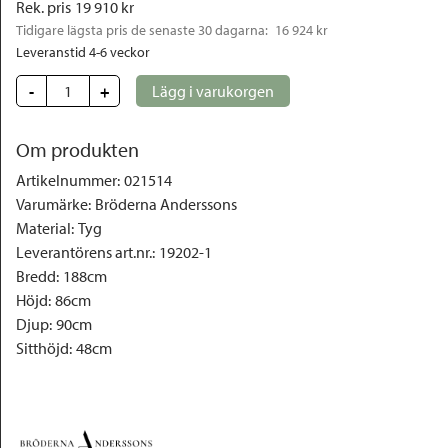
Rek. pris
19 910
 kr
Tidigare lägsta pris de senaste 30 dagarna: 
16 924 kr
Leveranstid 4-6 veckor
-
+
Lägg i varukorgen
Om produkten
Artikelnummer
:
021514
Varumärke
:
Bröderna Anderssons
Material
:
Tyg
Leverantörens art.nr.
:
19202-1
Bredd
:
188cm
Höjd
:
86cm
Djup
:
90cm
Sitthöjd
:
48cm