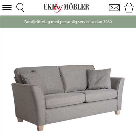
Valencia 2-sits soffa tyg gråbeige
Välj Kategori
Familjeföretag med personlig service sedan 1980
Soffor
Fåtöljer
Bord
Stolar
Sängar
Förvaring
Inredning
Mattor
Belysning
Utemöbler
Varumärken