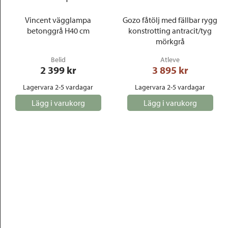
Vincent vägglampa
Gozo fåtölj med fällbar rygg
betonggrå H40 cm
konstrotting antracit/tyg
mörkgrå
Belid
Atleve
2 399
 kr
3 895
 kr
Lagervara 2-5 vardagar
Lagervara 2-5 vardagar
Lägg i varukorg
Lägg i varukorg