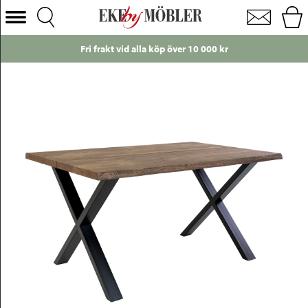
Toulon matbord rökt oljad ek 140x95 cm
Välj Kategori
rakt vid alla köp över 10 000 kr
Just nu
Soffor
Fåtöljer
Bord
Stolar
Sängar
Förvaring
Inredning
Mattor
Belysning
Utemöbler
Varumärken