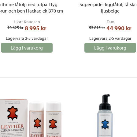
athrine fåtölj med fotpall tyg
Superspider liggfåtölj fårsk
brun och ben i lackad ek B70 cm
ljusbeige
Hjort Knudsen
Dux
8 995
 kr
44 990
 kr
10 625
 kr
53 815
 kr
Lagervara 2-5 vardagar
Lagervara 2-5 vardagar
Lägg i varukorg
Lägg i varukorg