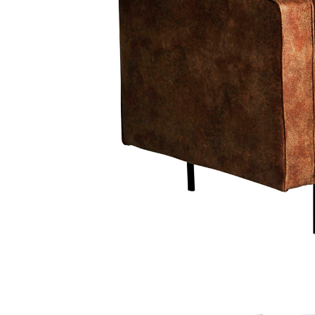
Sammetssoffor
Tygstolar
Soffgrupper
Tygsoffor
Tillbehör till soffa