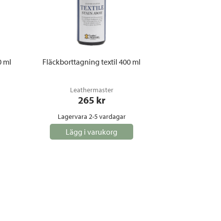
0 ml
Fläckborttagning textil 400 ml
Leathermaster
265
 kr
Lagervara 2-5 vardagar
Lägg i varukorg