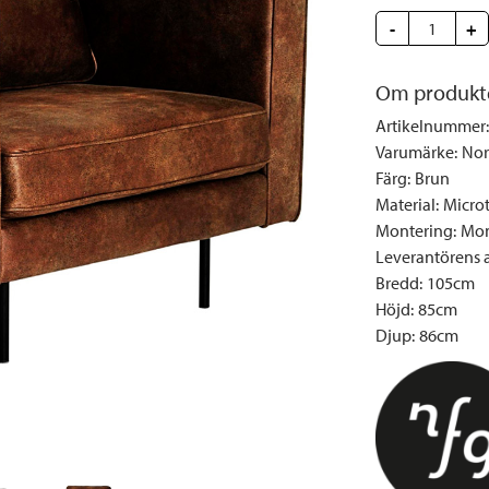
Täcken och kuddar
Sängbord
Klockor
Taklampor
Loun
-
+
Vedställ
Kuddar | Plädar
Vägglampor
Matg
Vinställ
Ljuslyktor | Ljusstakar
Utelampor
Möbe
Om produkt
Vitrinskåp
Ljus | Doft
Paraso
Artikelnummer
:
Garderober
Skafferi
Pavilj
Varumärke
:
Nor
Färg
:
Brun
Speglar
Soffo
Material
:
Micro
Tavlor
Stolar
Montering
:
Mon
Vaser | Krukor
Utefåt
Leverantörens ar
Bredd
:
105cm
Utek
Höjd
:
85cm
Djup
:
86cm