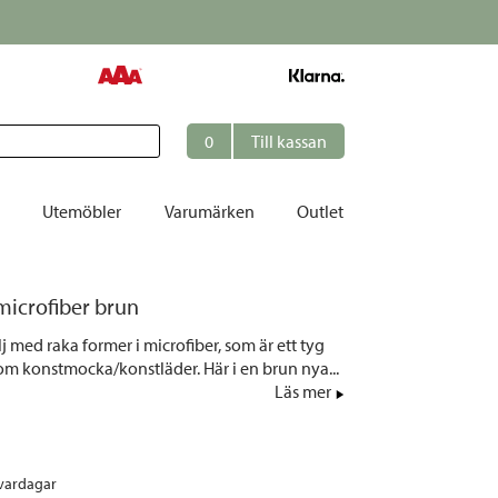
0
Till kassan
Utemöbler
Varumärken
Outlet
et
 microfiber brun
ation
lj med raka former i microfiber, som är ett tyg
r
 konstmocka/konstläder. Här i en brun nya...
Läs mer
tolar | Solsängar
ring
ockar
 vardagar