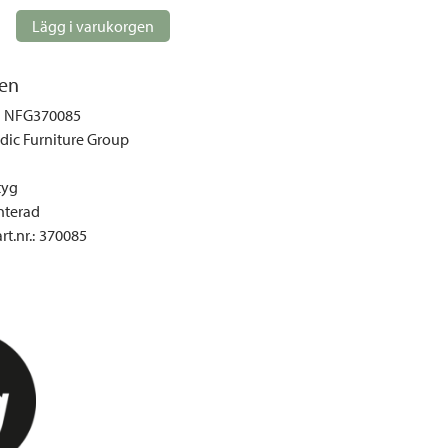
gemöbler
Lägg i varukorgen
rupper
lskydd
en
ller
NFG370085
onger och tält
dic Furniture Group
r och soffgrupper
tyg
terad
öljer
t.nr.
:
370085
ök