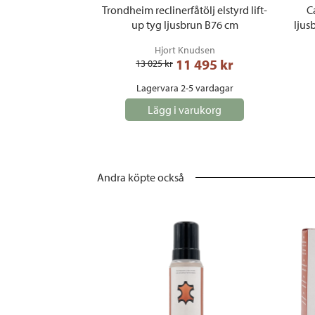
Trondheim reclinerfåtölj elstyrd lift-
C
up tyg ljusbrun B76 cm
ljus
Hjort Knudsen
11 495
 kr
13 025
 kr
Lagervara 2-5 vardagar
Lägg i varukorg
Andra köpte också