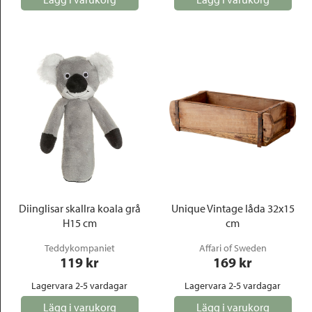
Diinglisar skallra koala grå
Unique Vintage låda 32x15
H15 cm
cm
Teddykompaniet
Affari of Sweden
119
 kr
169
 kr
Lagervara 2-5 vardagar
Lagervara 2-5 vardagar
Lägg i varukorg
Lägg i varukorg