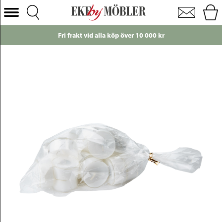
Tea värmeljus Ø3,8 cm vit 20-pack
Välj Kategori
Fri frakt vid alla köp över 10 000 kr
Soffor
Fåtöljer
Bord
Stolar
Sängar
Förvaring
Inredning
Mattor
Belysning
Utemöbler
Varumärken