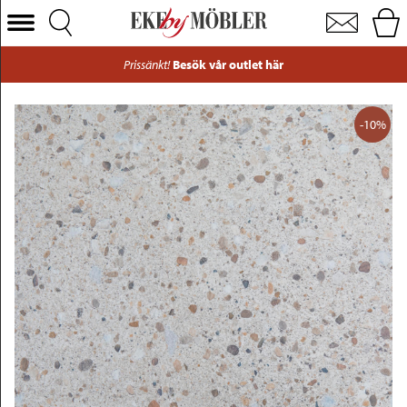
Talance bordsskiva laminat beige 79x79 cm
Välj Kategori
Prissänkt!
Besök vår outlet här
Soffor
Fåtöljer
-10%
Bord
Stolar
Sängar
Förvaring
Inredning
Mattor
Belysning
Utemöbler
Varumärken