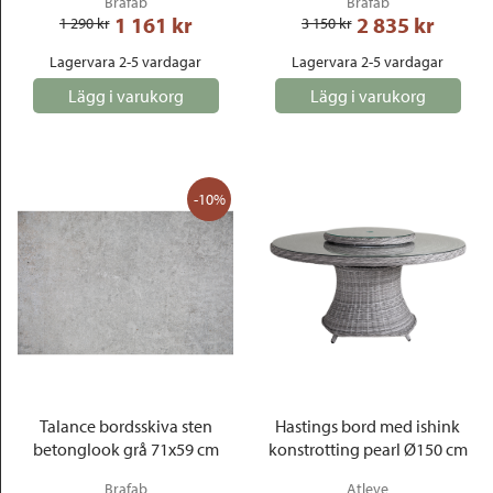
Brafab
Brafab
1 161
 kr
2 835
 kr
1 290
 kr
3 150
 kr
Lagervara 2-5 vardagar
Lagervara 2-5 vardagar
Lägg i varukorg
Lägg i varukorg
-10%
Talance bordsskiva sten
Hastings bord med ishink
betonglook grå 71x59 cm
konstrotting pearl Ø150 cm
Brafab
Atleve