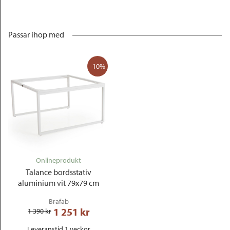
Passar ihop med
-10%
Onlineprodukt
Talance bordsstativ
aluminium vit 79x79 cm
Brafab
1 251
 kr
1 390
 kr
Leveranstid 1 veckor