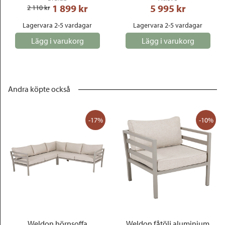
1 899
 kr
5 995
 kr
2 110
 kr
Lagervara 2-5 vardagar
Lagervara 2-5 vardagar
Lägg i varukorg
Lägg i varukorg
Andra köpte också
-17%
-10%
Weldon hörnsoffa
Weldon fåtölj aluminium