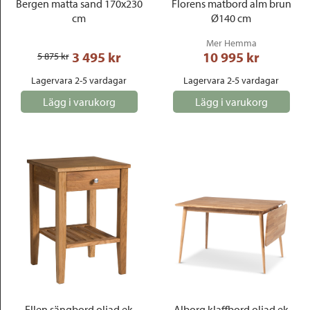
Bergen matta sand 170x230
Florens matbord alm brun
cm
Ø140 cm
Mer Hemma
3 495
 kr
10 995
 kr
5 875
 kr
Lagervara 2-5 vardagar
Lagervara 2-5 vardagar
Lägg i varukorg
Lägg i varukorg
Ellen sängbord oljad ek
Alborg klaffbord oljad ek