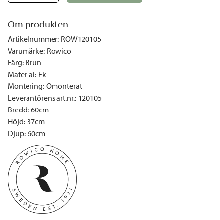
Om produkten
Artikelnummer
:
ROW120105
Varumärke
:
Rowico
Färg
:
Brun
Material
:
Ek
Montering
:
Omonterat
Leverantörens art.nr.
:
120105
Bredd
:
60cm
Höjd
:
37cm
Djup
:
60cm