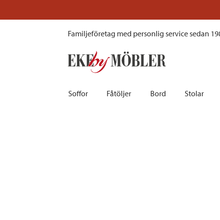
Stockholm sänggavel med ram furu whitewash 90x200 cm
Familjeföretag med personlig service sedan 19
Soffor
Fåtöljer
Bord
Stolar
Biosoffor | Recliner
Fotpallar och sittpuffar
Barbord
Barnstolar
Bäddsoffor
Fåtöljer i sammet
Matbord
Barstolar |
Divansoffor
Fåtöljer med fotpallar
Matgrupper
Pallar | Bä
Howardsoffor
Reclinerfåtöljer
Skrivbord
Skinnstolar
Hörnsoffor
Skinnfåtöljer
Småbord | Sidobord
Skrivbords
Soffor 2-sits | 3-sits | 4-sits
Tygfåtöljer
Soffbord
Stolsdyno
Skinnsoffor
Tillbehör till fåtölj
Trästolar