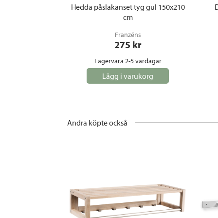
Hedda påslakanset tyg gul 150x210
D
cm
Franzéns
275
 kr
Lagervara 2-5 vardagar
Lägg i varukorg
Andra köpte också