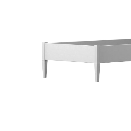
Sammetssoffor
Tygstolar
Soffgrupper
Tygsoffor
Tillbehör till soffa