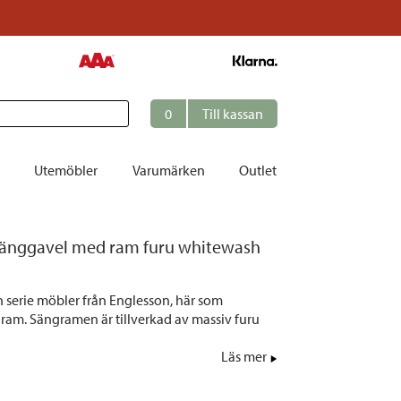
0
Till kassan
Utemöbler
Varumärken
Outlet
et
änggavel med ram furu whitewash
ation
r
 serie möbler från Englesson, här som
am. Sängramen är tillverkad av massiv furu
tolar | Solsängar
ring
Läs mer
ockar