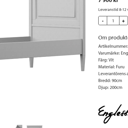
Täcken och kuddar
Sängbord
Klockor
Taklampor
Loun
Leveranstid 8-12 
Vedställ
Kuddar | Plädar
Vägglampor
Matg
Vinställ
Ljuslyktor | Ljusstakar
Utelampor
-
Möbe
+
Vitrinskåp
Ljus | Doft
Paraso
Om produkt
Garderober
Skafferi
Pavilj
Artikelnummer
:
Speglar
Soffo
Varumärke
:
Eng
Tavlor
Stolar
Färg
:
Vit
Vaser | Krukor
Utefåt
Material
:
Furu
Leverantörens ar
Utek
Bredd
:
90cm
Djup
:
200cm