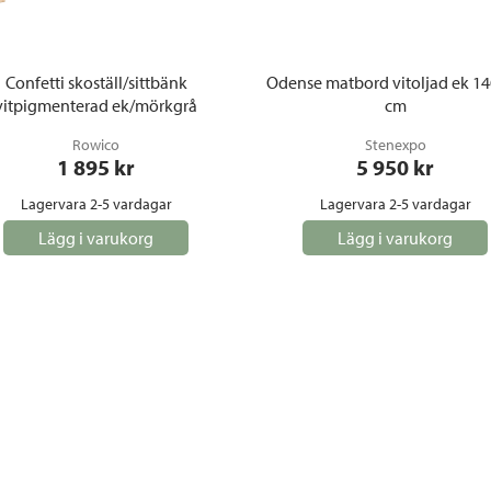
Confetti skoställ/sittbänk
Odense matbord vitoljad ek 1
vitpigmenterad ek/mörkgrå
cm
Rowico
Stenexpo
1 895
 kr
5 950
 kr
Lagervara 2-5 vardagar
Lagervara 2-5 vardagar
Lägg i varukorg
Lägg i varukorg