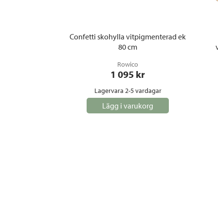
Confetti skohylla vitpigmenterad ek
80 cm
Rowico
1 095
 kr
Lagervara 2-5 vardagar
Lägg i varukorg