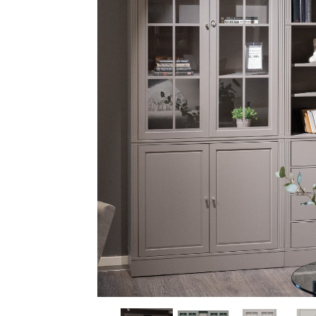
Sammetssoffor
Tygstolar
Soffgrupper
Tygsoffor
Tillbehör till soffa