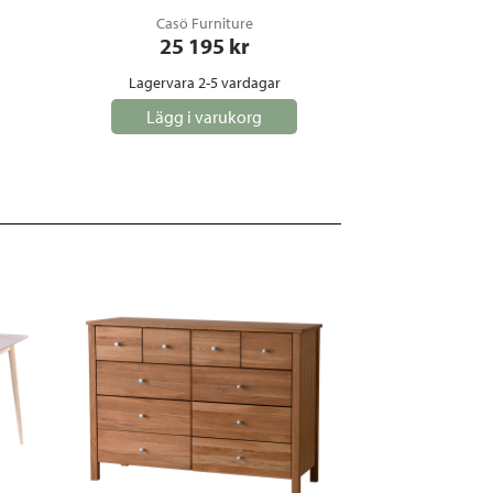
Casö Furniture
25 195
 kr
Lagervara 2-5 vardagar
Lägg i varukorg