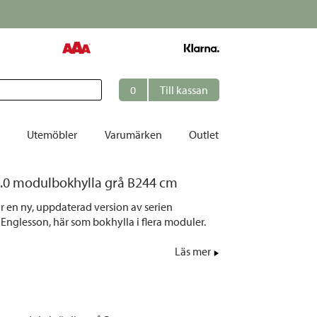
Just nu!
Endast 49 kr i frakt till ombud
0
Till kassan
Utemöbler
Varumärken
Outlet
.0 modulbokhylla grå B244 cm
et
r en ny, uppdaterad version av serien
ation
Englesson, här som bokhylla i flera moduler.
r
Läs mer
tolar | Solsängar
ring
ockar
 