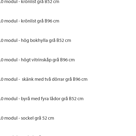
.0 modul - krönlist grå B52 cm
gemöbler
rupper
 
.0 modul - krönlist grå B96 cm
lskydd
ller
.0 modul - hög bokhylla grå B52 cm
onger och tält
r och soffgrupper
.0 modul - högt vitrinskåp grå B96 cm
öljer
.0 modul -  skänk med två dörrar grå B96 cm
ök
.0 modul - byrå med fyra lådor grå B52 cm
.0 modul - sockel grå 52 cm