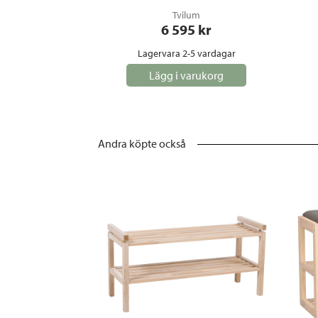
Tvilum
6 595
 kr
Lagervara 2-5 vardagar
Lägg i varukorg
Andra köpte också