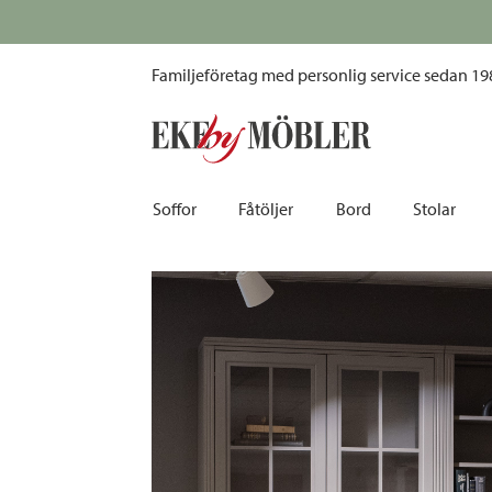
Stockholm 2.0 modulbokhylla grå B244 cm
Familjeföretag med personlig service sedan 19
Soffor
Fåtöljer
Bord
Stolar
Biosoffor | Recliner
Fotpallar och sittpuffar
Barbord
Barnstolar
Bäddsoffor
Fåtöljer i sammet
Matbord
Barstolar |
Divansoffor
Fåtöljer med fotpallar
Matgrupper
Pallar | Bä
Howardsoffor
Reclinerfåtöljer
Skrivbord
Skinnstolar
Hörnsoffor
Skinnfåtöljer
Småbord | Sidobord
Skrivbords
Soffor 2-sits | 3-sits | 4-sits
Tygfåtöljer
Soffbord
Stolsdyno
Skinnsoffor
Tillbehör till fåtölj
Trästolar