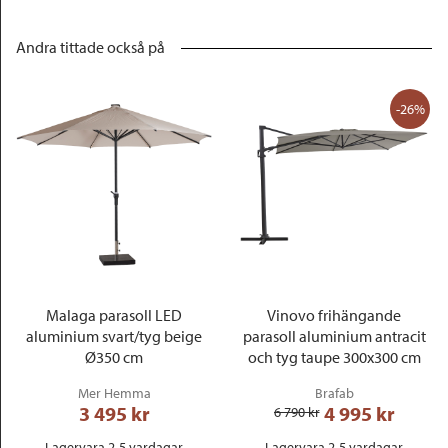
Andra tittade också på
-26%
Malaga parasoll LED
Vinovo frihängande
aluminium svart/tyg beige
parasoll aluminium antracit
Ø350 cm
och tyg taupe 300x300 cm
Mer Hemma
Brafab
3 495
 kr
4 995
 kr
6 790
 kr
Lagervara 2-5 vardagar
Lagervara 2-5 vardagar