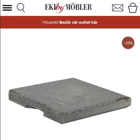
Smillson parasollfotsvikt granit grå 19 kg
Välj Kategori
Prissänkt!
Besök vår outlet här
Soffor
Fåtöljer
-10%
Bord
Stolar
Sängar
Förvaring
Inredning
Mattor
Belysning
Utemöbler
Varumärken