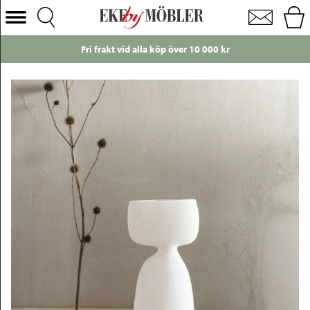
Siv vas vit H29,5 cm
Välj Kategori
Fri frakt vid alla köp över 10 000 kr
Soffor
Fåtöljer
Bord
Stolar
Sängar
Förvaring
Inredning
Mattor
Belysning
Utemöbler
Varumärken