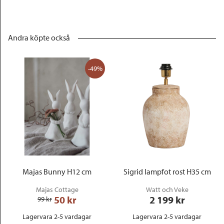
Andra köpte också
-49%
Majas Bunny H12 cm
Sigrid lampfot rost H35 cm
Majas Cottage
Watt och Veke
50
 kr
2 199
 kr
99
 kr
Lagervara 2-5 vardagar
Lagervara 2-5 vardagar