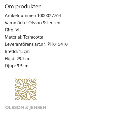
Om produkten
Artikelnummer
:
1000027764
Varumärke
:
Olsson & Jensen
Färg
:
Vit
Material
:
Terracotta
Leverantörens art.nr.
:
PH015410
Bredd
:
15cm
Höjd
:
29.5cm
Djup
:
5.5cm