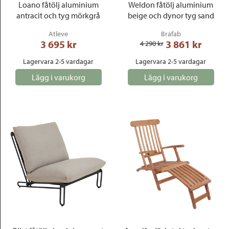
Loano fåtölj aluminium
Weldon fåtölj aluminium
antracit och tyg mörkgrå
beige och dynor tyg sand
Atleve
Brafab
3 695
 kr
3 861
 kr
4 290
 kr
Lagervara 2-5 vardagar
Lagervara 2-5 vardagar
Lägg i varukorg
Lägg i varukorg