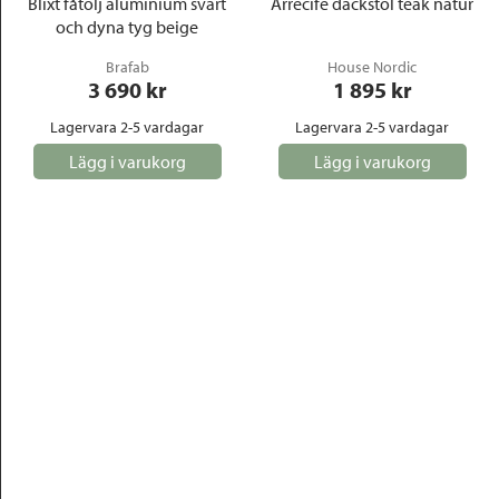
Blixt fåtölj aluminium svart
Arrecife däckstol teak natur
och dyna tyg beige
Brafab
House Nordic
3 690
 kr
1 895
 kr
Lagervara 2-5 vardagar
Lagervara 2-5 vardagar
Lägg i varukorg
Lägg i varukorg