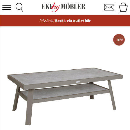
Samvaro lounge soffbord aluminium beige och glas beige 140x70 
Välj Kategori
Prissänkt!
Besök vår outlet här
Soffor
Fåtöljer
-10%
Bord
Stolar
Sängar
Förvaring
Inredning
Mattor
Belysning
Utemöbler
Varumärken