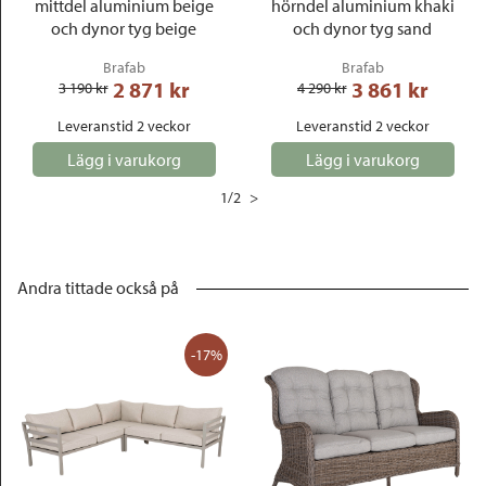
mittdel aluminium beige
hörndel aluminium khaki
och dynor tyg beige
och dynor tyg sand
Brafab
Brafab
2 871
 kr
3 861
 kr
3 190
 kr
4 290
 kr
Leveranstid 2 veckor
Leveranstid 2 veckor
Lägg i varukorg
Lägg i varukorg
1
/
2
>
Andra tittade också på
-17%