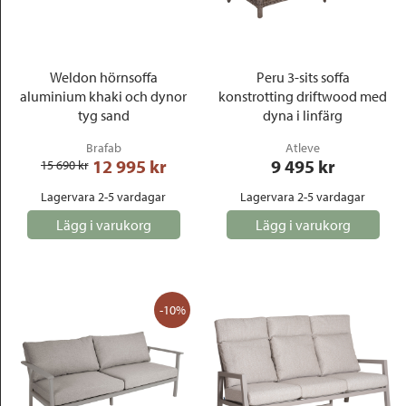
Weldon hörnsoffa
Peru 3-sits soffa
aluminium khaki och dynor
konstrotting driftwood med
tyg sand
dyna i linfärg
Brafab
Atleve
12 995
 kr
9 495
 kr
15 690
 kr
Lagervara 2-5 vardagar
Lagervara 2-5 vardagar
Lägg i varukorg
Lägg i varukorg
-10%