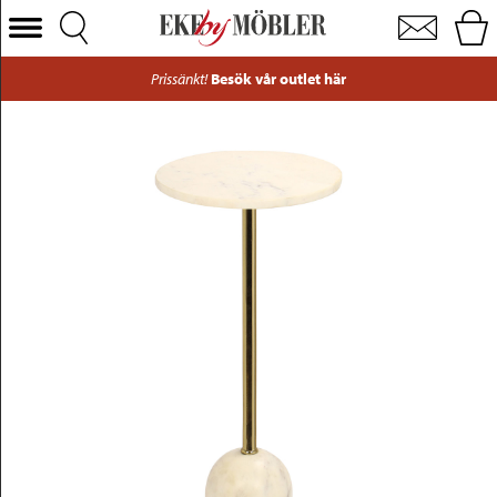
Salo sidobord marmor/mässing Ø25 cm
Välj Kategori
Prissänkt!
Besök vår outlet här
Soffor
Fåtöljer
Bord
Stolar
Sängar
Förvaring
Inredning
Mattor
Belysning
Utemöbler
Varumärken