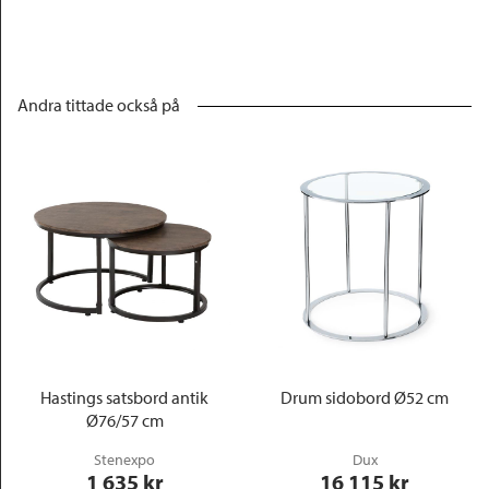
Andra tittade också på
Hastings satsbord antik
Drum sidobord Ø52 cm
Ø76/57 cm
Stenexpo
Dux
1 635
 kr
16 115
 kr